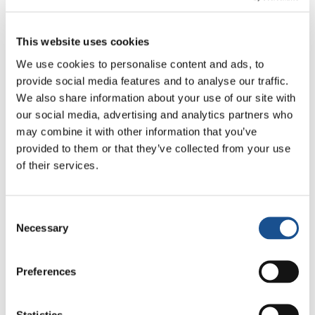
modèle théorique sur la réduction de la
pauvreté;
This website uses cookies
projets, qui soient des produits, des
We use cookies to personalise content and ads, to
méthodologies ou des actions, susceptibles
provide social media features and to analyse our traffic.
d’être mis en œuvre pour la réduction de la
We also share information about your use of our site with
pauvreté.
our social media, advertising and analytics partners who
may combine it with other information that you’ve
provided to them or that they’ve collected from your use
Pour qui le prix?
of their services.
Sont invités à participer tous les jeunes âgés
de 18 à 35 ans (brésiliens ou résidents au
Consent
Brésil), en particulier ceux inquiets de la réalité,
Necessary
Selection
et qui recherchent des idées innovantes, en
vue d’un impact sur le monde qui les entoure. Il
Preferences
est donc temps de faire sortir ton idée du
papier et de montrer son pouvoir de
Statistics