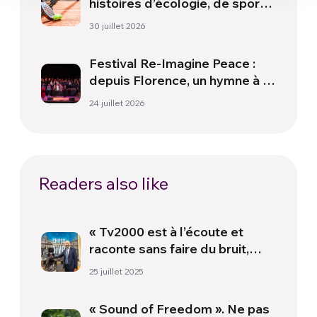
histoires d’écologie, de sport
et de santé
30 juillet 2026
Festival Re-Imagine Peace :
depuis Florence, un hymne à la
paix
24 juillet 2026
Readers also like
« Tv2000 est à l’écoute et
raconte sans faire du bruit,
cherchant à faire la lumière » –
25 juillet 2025
Entretien avec Gennaro
Ferrara
« Sound of Freedom ». Ne pas