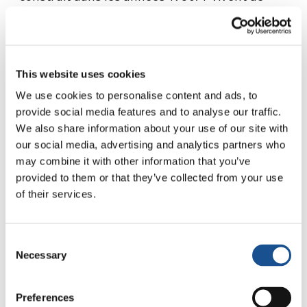
nombreuses familles, certaines avec beaucoup
de difficulté; le « village » est un peu le reflet
des 124 nationalités présentes dans la ville. Il
s’y trouve
l’Istituto Comprensivo Don Milani
This website uses cookies
(institut comprenant des écoles de différents
We use cookies to personalise content and ads, to
niveaux), une école secondaire, quatre écoles
provide social media features and to analyse our traffic.
supérieures professionnelles, des instituts
We also share information about your use of our site with
techniques et sections du lycée. On peut
our social media, advertising and analytics partners who
imaginer les difficultés causées par le fait qu’à
may combine it with other information that you’ve
provided to them or that they’ve collected from your use
Prato la crise se ressent fortement, ce qui
of their services.
éprouve, par conséquent, les jeunes
fréquentant les écoles. « Une de mes amies qui
travaillait au Don Milani m’a dit : « Pourquoi ne
Consent
viens-tu pas nous aider ici, auprès des jeunes
Necessary
Selection
en difficulté ? » Et comme ça, dès mon départ à
la retraite, j’ai commencé à travailler dans ce
Preferences