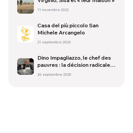
Virginio, Sisa et « leur maison »
11 novembre 2022
Casa del più piccolo San
Michele Arcangelo
21 septembre 2020
Dino Impagliazzo, le chef des
pauvres : la décision radicale
d’un homme à la fois ordinaire
26 septembre 2025
et extraordinaire