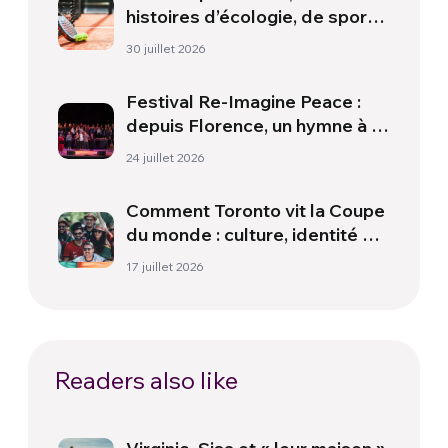
histoires d’écologie, de sport
et de santé
30 juillet 2026
Festival Re-Imagine Peace :
depuis Florence, un hymne à la
paix
24 juillet 2026
Comment Toronto vit la Coupe
du monde : culture, identité et
politique hors du terrain
17 juillet 2026
Readers also like