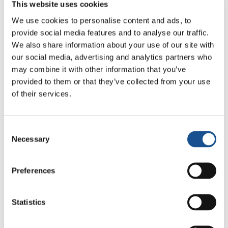
momento, più che mai, sentiamo quanto la
This website uses cookies
soluzione a tutti i problemi del mondo, non solo
We use cookies to personalise content and ads, to
alla guerra, è la pace che portiamo nel cuore.
provide social media features and to analyse our traffic.
Averla prima, essere i primi protagonisti. È
We also share information about your use of our site with
inutile dare la responsabilità della situazione
our social media, advertising and analytics partners who
may combine it with other information that you’ve
dei problemi mondiali ad altri. La pace dipende
provided to them or that they’ve collected from your use
da me, la pace dipende se io ce l’ho prima nel
of their services.
cuore. Io ce l’ho nel cuore se amo. Se io sono
capace di amare, che vuol dire vedere tutti
come candidati alla pace. Andare al di là delle
Consent
differenze. E proprio quei valori che sono nel
Necessary
Selection
dado della pace: amare tutti, ascoltare l’altro,
perdonarsi reciprocamente. Se io metto in
Preferences
pratica questi valori, dentro di me c’è una forza
e tutto quello che io dico, sento, faccio porta
Statistics
pace, crea la pace dentro di me e attorno.