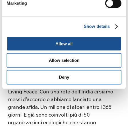
Come si costruisce la pace vivendo
Marketing
l’ecologia integrale?
Attraverso dei gesti molto concreti. Living
Show details
Peace è nata con un dado, il dado della pace. In
questi anni, sono nate tante versioni del dado,
Allow all
una delle versioni è il dado ecologico della
pace, che invita tutti a risparmiare l’energia, a
rispettare la natura e l’uso dell’acqua, eccetera.
Allow selection
E poi piantare alberi. Sono gesti concreti di tutti
i giorni. Noi lavoriamo con 82 organizzazioni
Deny
internazionali che fanno parte della rete di
Living Peace. Con una rete dell’India ci siamo
messi d’accordo e abbiamo lanciato una
grande sfida. Un milione di alberi entro i 365
giorni. E già sono coinvolti più di 50
organizzazioni ecologiche che stanno