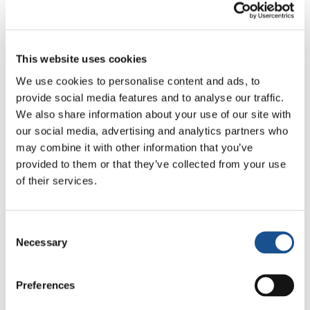
momento, más que nunca, sentimos cuánto la
solución a todos los problemas del mundo, no
solo a la guerra, es la paz que llevemos en el
This website uses cookies
corazón. Tenerla, antes que todo, ser los
We use cookies to personalise content and ads, to
primeros protagonistas. Es inútil
provide social media features and to analyse our traffic.
responsabilizar a otros por la situación de los
We also share information about your use of our site with
problemas mundiales. La paz depende de mí,
our social media, advertising and analytics partners who
depende de mí, si primero la tengo en mi
may combine it with other information that you’ve
provided to them or that they’ve collected from your use
corazón. La tengo en mi corazón si amo. Si soy
of their services.
capaz de amar, eso significa ver a todos como
candidatos a la paz. Ir más allá de las
diferencias. Son precisamente esos valores los
Consent
que están en dado de la paz: amar a todos,
Necessary
Selection
escucharse unos a otros, perdonarse
recíprocamente. Si pongo en práctica estos
Preferences
valores, dentro de mí hay una fuerza y todo lo