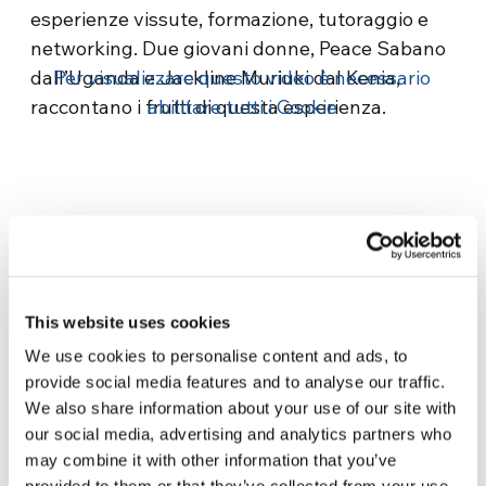
esperienze vissute, formazione, tutoraggio e
networking. Due giovani donne, Peace Sabano
dall’Uganda e Jackline Muriuki dal Kenia,
Per visualizzare questo video è necessario
raccontano i frutti di questa esperienza.
abilitare tutti i Cookie
Related News
This website uses cookies
We use cookies to personalise content and ads, to
provide social media features and to analyse our traffic.
Dal Sud America tre storie di
We also share information about your use of our site with
Ecologia, sport e salute
our social media, advertising and analytics partners who
may combine it with other information that you’ve
30 Luglio 2026