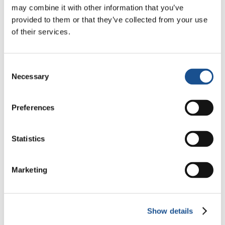
Nolan : Ulysse et la nécessité
may combine it with other information that you’ve
d’une nouvelle aube
5 août 2026
provided to them or that they’ve collected from your use
of their services.
D’Amérique du Sud, trois
histoires d’écologie, de sport
et de santé
Consent
30 juillet 2026
Necessary
Selection
Festival Re-Imagine Peace :
Preferences
depuis Florence, un hymne à la
paix
24 juillet 2026
Statistics
Marketing
Readers also like
Show details
« Linea d’ombra »: vient d’être