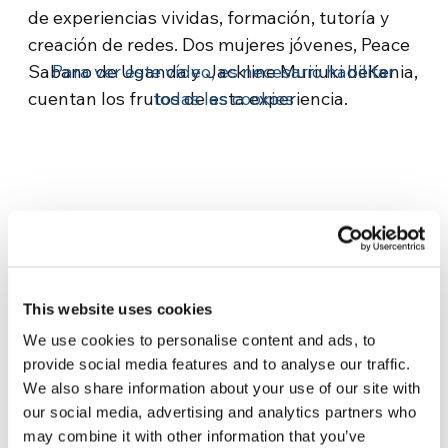
de experiencias vividas, formación, tutoría y
creación de redes. Dos mujeres jóvenes, Peace
Sabano de Uganda y Jackline Muriuki deKenia,
Para ver este vídeo, es necesario habilitar
cuentan los frutos de esta experiencia.
todas las cookies
Related News
This website uses cookies
We use cookies to personalise content and ads, to
provide social media features and to analyse our traffic.
La Odisea, de Christopher
We also share information about your use of our site with
Nolan: Ulises y la necesidad
our social media, advertising and analytics partners who
de un nuevo amanecer
5 de agosto de 2026
may combine it with other information that you’ve