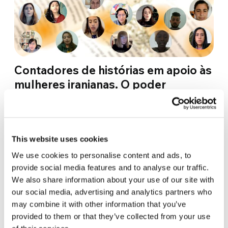
Contadores de histórias em apoio às
mulheres iranianas. O poder
salvífico da palavra.
O ano de 2022 não foi fácil para falar de paz e
direitos humanos. Vimos cidades inteiras
This website uses cookies
bombardeadas, como no caso da Ucrânia, mas
We use cookies to personalise content and ads, to
também…
provide social media features and to analyse our traffic.
We also share information about your use of our site with
23 de dezembro de 2022
our social media, advertising and analytics partners who
may combine it with other information that you’ve
provided to them or that they’ve collected from your use