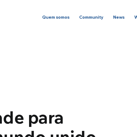
Quem somos
Community
News
ade para
mundo unido