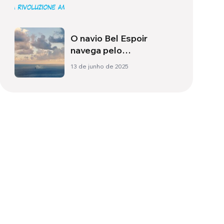
O navio Bel Espoir
navega pelo
Mediterrâneo com 200
13 de junho de 2025
jovens para promover o
diálogo e a paz