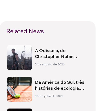
Related News
A Odisseia, de
Christopher Nolan:
Ulisses e a necessidade
5 de agosto de 2026
de um novo amanhecer
Da América do Sul, três
histórias de ecologia,
esporte e saúde
30 de julho de 2026