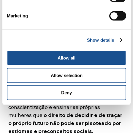
Marketing
Show details
Um legado geracional
Allow all
Muitas das práticas que atentam contra as
mulheres no Egito têm suas origens em fatores
culturais e geracionais, que permaneceram
Allow selection
como um legado infeliz para a sociedade.
Samah ressalta que um primeiro passo para
Deny
quebrar essas correntes é elevar a
conscientização e ensinar às próprias
mulheres que
o direito de decidir e de traçar
o próprio futuro não pode ser pisoteado por
estigmas e preconceitos sociais.