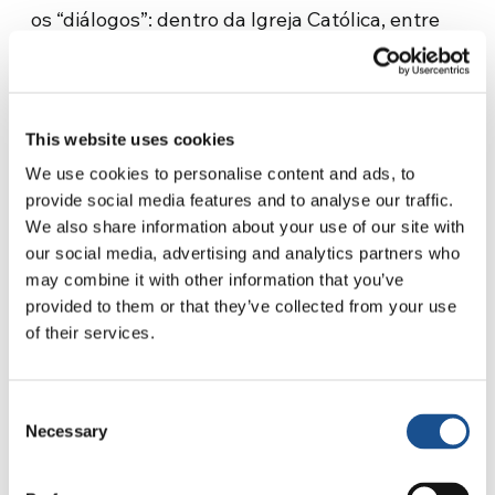
os “diálogos”: dentro da Igreja Católica, entre
Igrejas Cristãs, entre religiões; com pessoas
sem referência religiosa e com a cultura.
Procuramos promover esses diálogos na
revista, no aplicativo
CN
e
no nosso site
, bem
This website uses cookies
como nos outros 6 periódicos que publicamos:
We use cookies to personalise content and ads, to
Big
, Teens,
PassaParola
,
Nuova Umanità
,
provide social media features and to analyse our traffic.
Ekklesia
,
Vangelo del giorno
.
We also share information about your use of our site with
our social media, advertising and analytics partners who
Qual é a relação entre a
may combine it with other information that you’ve
provided to them or that they’ve collected from your use
realidade, inclusive a
of their services.
realidade dramática (que um
jornalista não pode negar) e
Consent
Necessary
a esperança que dá força
Selection
para enfrentar essa mesma