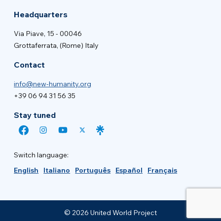
Headquarters
Via Piave, 15 - 00046
Grottaferrata, (Rome) Italy
Contact
info@new-humanity.org
+39 06 94 31 56 35
Stay tuned
Switch language:
English
Italiano
Português
Español
Français
© 2026 United World Project