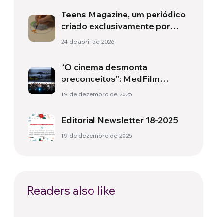
Teens Magazine, um periódico
criado exclusivamente por
adolescentes com uma
24 de abril de 2026
perspectiva renovada sobre a
atualidade
“O cinema desmonta
preconceitos”: MedFilm
Festival como ferramenta de
19 de dezembro de 2025
transformação
Editorial Newsletter 18-2025
19 de dezembro de 2025
Readers also like