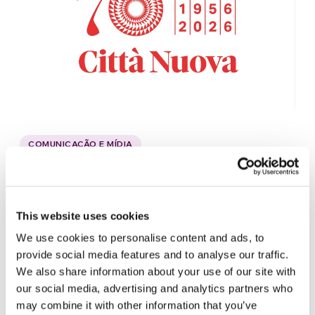
COMUNICAÇÃO E MÍDIA
70 anos de Città Nuova, uma revista
“na fronteira entre razão e mistério”
This website uses cookies
“A Città Nuova existe para prestar um serviço
We use cookies to personalise content and ads, to
humilde e livre, no sentido de ser
provide social media features and to analyse our traffic.
independente dos objetivos de dinheiro e
We also share information about your use of our site with
poder. Um serviço de…
our social media, advertising and analytics partners who
may combine it with other information that you’ve
5 de junho de 2026