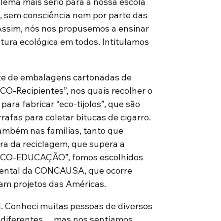
lema mais sério para a nossa escola
o, sem consciência nem por parte das
 Assim, nós nos propusemos a ensinar
ltura ecológica em todos. Intitulamos
nte de embalagens cartonadas de
CO-Recipientes”, nos quais recolher o
para fabricar “eco-tijolos”, que são
rafas para coletar bitucas de cigarro.
também nas famílias, tanto que
ra da reciclagem, que supera a
 “ECO-EDUCAÇÃO”, fomos escolhidos
nental da CONCAUSA, que ocorre
pam projetos das Américas.
el. Conheci muitas pessoas de diversos
a diferentes… mas nos sentíamos