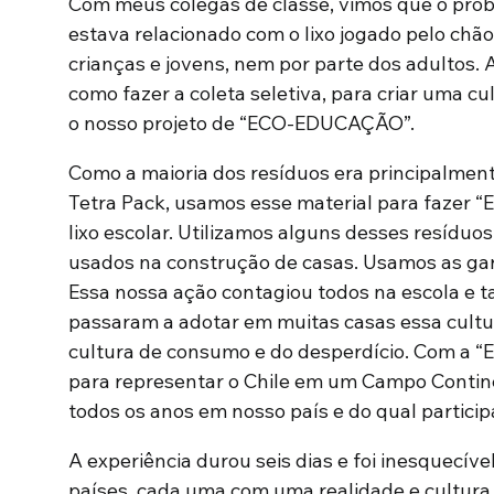
Com meus colegas de classe, vimos que o prob
estava relacionado com o lixo jogado pelo chã
crianças e jovens, nem por parte dos adultos.
como fazer a coleta seletiva, para criar uma cu
o nosso projeto de “ECO-EDUCAÇÃO”.
Como a maioria dos resíduos era principalme
Tetra Pack, usamos esse material para fazer “E
lixo escolar. Utilizamos alguns desses resíduos 
usados ​​na construção de casas. Usamos as gar
Essa nossa ação contagiou todos na escola e 
passaram a adotar em muitas casas essa cultu
cultura de consumo e do desperdício. Com a
para representar o Chile em um Campo Conti
todos os anos em nosso país e do qual partici
A experiência durou seis dias e foi inesquecív
países, cada uma com uma realidade e cultur