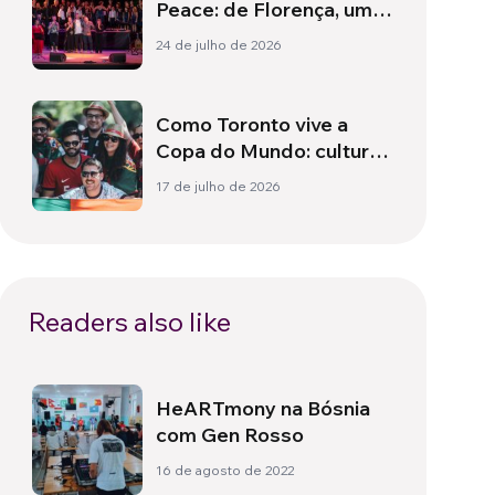
Peace: de Florença, um
hino à paz
24 de julho de 2026
Como Toronto vive a
Copa do Mundo: cultura,
identidade e política
17 de julho de 2026
para além do campo
Readers also like
HeARTmony na Bósnia
com Gen Rosso
16 de agosto de 2022