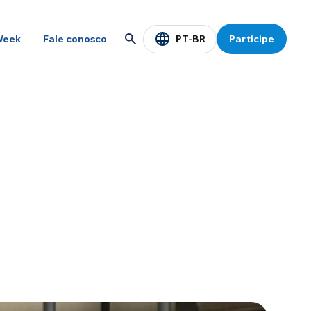
PT-BR
Week
Fale conosco
Participe