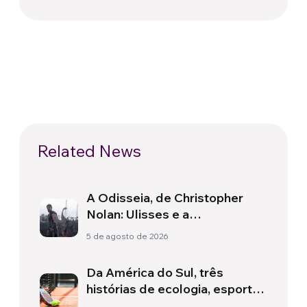
Related News
A Odisseia, de Christopher
Nolan: Ulisses e a
necessidade de um novo
5 de agosto de 2026
amanhecer
Da América do Sul, três
histórias de ecologia, esporte
e saúde