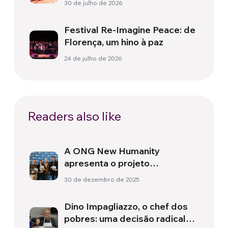
30 de julho de 2026
Festival Re-Imagine Peace: de
Florença, um hino à paz
24 de julho de 2026
Readers also like
A ONG New Humanity
apresenta o projeto
M.E.D.I.T.erraNEW na UNESCO
30 de dezembro de 2025
Dino Impagliazzo, o chef dos
pobres: uma decisão radical