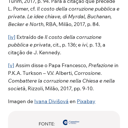
Turim, 2017, p. 94. Para a citação que precede
L. Pomer, cf.
Il costo della corruzione pubblica e
privata
.
Le idee chiave, di Myrdal, Buchanan,
Becker e North
, RBA, Milão, 2017, p. 84.
[iv]
Extraído de
Il costo della corruzione
pubblica e privata
, cit., p. 136; e
ivi
, p. 13, a
citação de J. Kennedy.
[v]
Assim disse o Papa Francesco,
Prefazione
in
P.K.A. Turkson – V.V. Alberti,
Corrosione
.
Combattere la corruzione nella Chiesa e nella
società
, Rizzoli, Milão, 2017, pp. 9-10.
Imagen de
Ivana Divišová
en
Pixabay
FONTE: