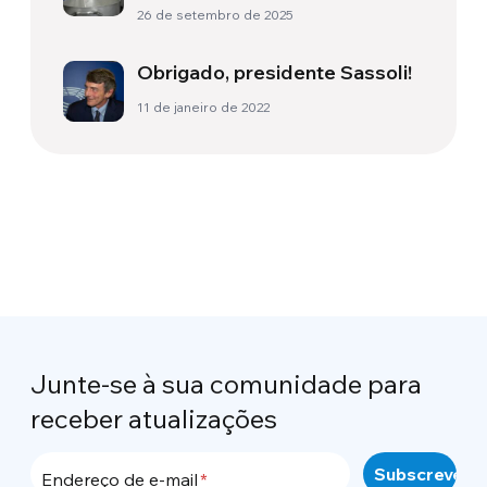
de um homem normal e
26 de setembro de 2025
extraordinário
Obrigado, presidente Sassoli!
11 de janeiro de 2022
Junte-se à sua comunidade para
receber atualizações
Endereço de e-mail