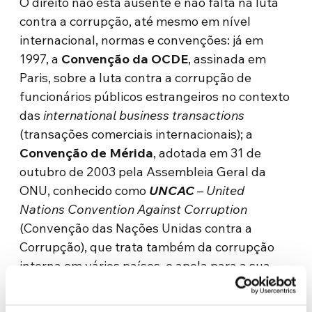
O direito não está ausente e não falta na luta
contra a corrupção, até mesmo em nível
internacional, normas e convenções: já em
1997, a
Convenção da OCDE
, assinada em
Paris, sobre a luta contra a corrupção de
funcionários públicos estrangeiros no contexto
das
international business transactions
(transações comerciais internacionais); a
Convenção de Mérida
, adotada em 31 de
outubro de 2003 pela Assembleia Geral da
ONU, conhecido como
UNCAC
–
United
Nations Convention Against Corruption
(Convenção das Nações Unidas contra a
Corrupção), que trata também da corrupção
interna em vários países, e apela para a sua
incriminação de várias formas. Intervenções na
esfera da União Europeia, mas também do