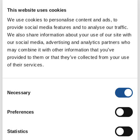
Conselho da Europa, com as duas Convenções
This website uses cookies
adotadas no campo penal (27.01.1999) e no
We use cookies to personalise content and ads, to
campo cível (4.11.1999), que preveem um
provide social media features and to analyse our traffic.
mecanismo de verificação confiado ao
Group
We also share information about your use of our site with
of States against Corruption
(Grupo de
our social media, advertising and analytics partners who
Estados contra a Corrupção –
GRECO
),
may combine it with other information that you’ve
composto por representantes dos Estados-
provided to them or that they’ve collected from your use
membros. Afirma-se fortemente a ameaça
of their services.
representada pela corrupção com a
proeminência do direito, própria democracia, os
Consent
direitos humanos perante aqueles que abusam
Necessary
Selection
de seu poder ou o exploram em proveito ou
vantagem pessoal ou de terceiros. A
Preferences
organização não governamental
Transparency
International
foi criada em 1993 e se dedica em
nível global ao combate à corrupção, medindo
Statistics
sua percepção (CPI) no setor público e na