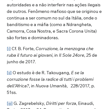
autoridades e a não interferir nas ações ilegais
de outros. Fenômeno mafioso que se originou e
continua a ser comum no sul da Itália, onde o
banditismo e a máfia (como a Ndrangheta,
Camorra, Cosa Nostra, e Sacra Corona Unita)
são fortes e dominadoras.
[i]
Cf. B. Forte,
Corruzione, la menzogna che
ruba il futuro ai giovani
, in
Il Sole 24ore
, 25 de
junho de 2017.
[ii]
O estudo è de R. Takougang,
E se la
corruzione fosse la radice di tutti i problemi
dell’Africa?
, in
Nuova Umanità
, 228/2017, p.
51ss.
[iii]
G. Zagrebelsky,
Diritti per forza
, Einaudi,