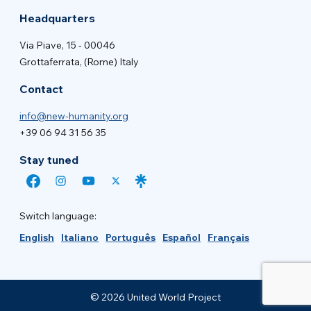
Headquarters
Via Piave, 15 - 00046
Grottaferrata, (Rome) Italy
Contact
info@new-humanity.org
+39 06 94 31 56 35
Stay tuned
Switch language:
English
Italiano
Português
Español
Français
© 2026 United World Project