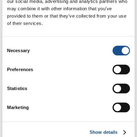
our social media, advertising and analytics partners who
A Odisseia, de Christopher
may combine it with other information that you’ve
Nolan: Ulisses e a
provided to them or that they’ve collected from your use
necessidade de um novo
of their services.
5 de agosto de 2026
amanhecer
Da América do Sul, três
Consent
histórias de ecologia, esporte
Necessary
Selection
e saúde
30 de julho de 2026
Preferences
Festival Re-Imagine Peace: de
Florença, um hino à paz
Statistics
24 de julho de 2026
Marketing
Readers also like
Show details