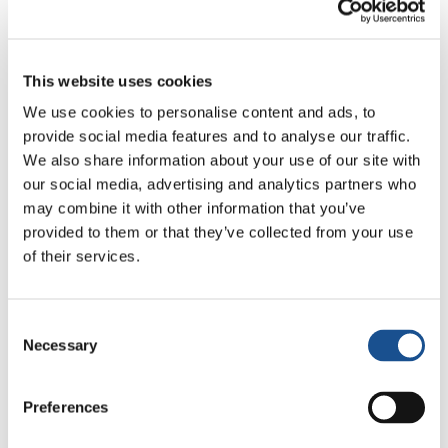
Informações
Associazione Nathan
This website uses cookies
We use cookies to personalise content and ads, to
E-mail:
associazionenathan@gmail.com
provide social media features and to analyse our traffic.
We also share information about your use of our site with
our social media, advertising and analytics partners who
may combine it with other information that you’ve
provided to them or that they’ve collected from your use
of their services.
Related News
Consent
Necessary
Selection
A Odisseia, de Christopher
Preferences
Nolan: Ulisses e a
necessidade de um novo
5 de agosto de 2026