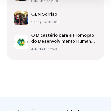
8 de julho de 2020
GEN Sorriso
18 de julho de 2018
O Dicastério para a Promoção
do Desenvolvimento Humano
Integral apoia e promove o
4 de abril de 2023
Run4Unity 2023