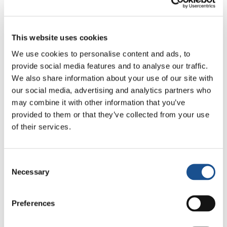
de U$ 300.000,00 australianos
». A história de
Waterjars é uma história de contaminação
positiva. «
Afinal, somos “apenas” contadores
This website uses cookies
de histórias
», diz Natalia. «
Neste nosso
We use cookies to personalise content and ads, to
compromisso, percebemos que ajudar as
provide social media features and to analyse our traffic.
We also share information about your use of our site with
pessoas em situação de desigualdade requer
our social media, advertising and analytics partners who
um passo fundamental: estar ao lado delas e
may combine it with other information that you’ve
caminhar juntos. Não se consegue conhecer
provided to them or that they’ve collected from your use
visão de mundo deles ou suas necessidades a
of their services.
partir de uma mesa de escritório. É preciso
descer até a rua. É isso que Waterjars tenta
fazer
».
Consent
Necessary
Selection
Natalia e seus amigos
Jim, Claire, Thandi,
Henny
compartilham a vida das pessoas, que
Preferences
depois compartilham a fim de alcançar as
organizações, as fundações, os indivíduos que