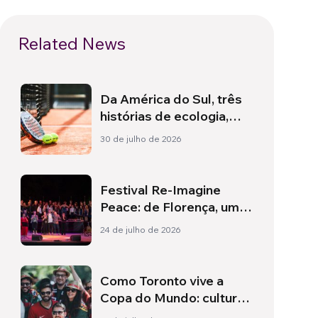
Related News
Da América do Sul, três
histórias de ecologia,
esporte e saúde
30 de julho de 2026
Festival Re-Imagine
Peace: de Florença, um
hino à paz
24 de julho de 2026
Como Toronto vive a
Copa do Mundo: cultura,
identidade e política