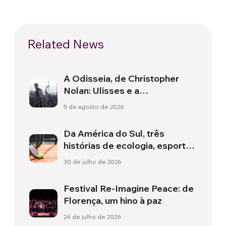
Related News
A Odisseia, de Christopher
Nolan: Ulisses e a
necessidade de um novo
5 de agosto de 2026
amanhecer
Da América do Sul, três
histórias de ecologia, esporte
e saúde
30 de julho de 2026
Festival Re-Imagine Peace: de
Florença, um hino à paz
24 de julho de 2026