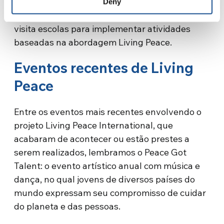
pedagoga da República Democrática do Congo,
Deny
que, inspirada nas atividades da AFR.E.S.H.,
visita escolas para implementar atividades
baseadas na abordagem Living Peace.
Eventos recentes de Living
Peace
Entre os eventos mais recentes envolvendo o
projeto Living Peace International, que
acabaram de acontecer ou estão prestes a
serem realizados, lembramos o Peace Got
Talent: o evento artístico anual com música e
dança, no qual jovens de diversos países do
mundo expressam seu compromisso de cuidar
do planeta e das pessoas.