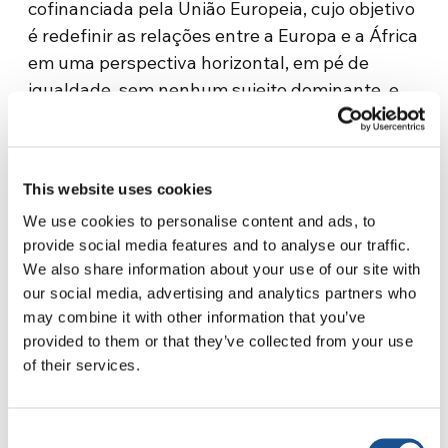
cofinanciada pela União Europeia, cujo objetivo
é redefinir as relações entre a Europa e a África
em uma perspectiva horizontal, em pé de
igualdade, sem nenhum sujeito dominante, e
não mais vertical, como era, segundo com o
quadro histórico colonial.
Para AFR.E.S.H. é necessário que a Europa e a
This website uses cookies
África trabalhem juntas para enfrentar os
We use cookies to personalise content and ads, to
desafios globais do presente e do futuro:
provide social media features and to analyse our traffic.
migração, mudanças climáticas,
We also share information about your use of our site with
our social media, advertising and analytics partners who
desigualdades, conflitos. Daí, uma grande
may combine it with other information that you’ve
atenção ao conceito de intercâmbio e de
provided to them or that they’ve collected from your use
colaboração cultural entre os dois continentes.
of their services.
Entre as experiências que surgiram na África a
partir da relação entre AFR.E.S.H e Living
Consent