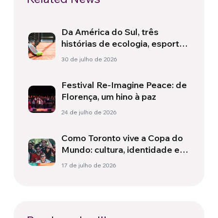
Da América do Sul, três
histórias de ecologia, esporte
e saúde
30 de julho de 2026
Festival Re-Imagine Peace: de
Florença, um hino à paz
24 de julho de 2026
Como Toronto vive a Copa do
Mundo: cultura, identidade e
política para além do campo
17 de julho de 2026