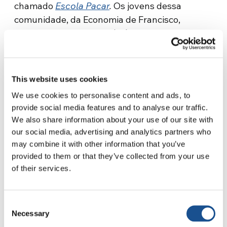
chamado
Escola Pacar
.
Os jovens dessa
comunidade, da Economia de Francisco,
organizaram-se indo até Zâmbia, onde criaram
um projeto para aqueles que não têm fácil
acesso à educação. Ofereceram um suporte
tecnológico às crianças de uma escola daquele
This website uses cookies
país e deram continuidade a esse trabalho
We use cookies to personalise content and ads, to
mediante um projeto de formação para os
provide social media features and to analyse our traffic.
professores. Portanto, eles começaram a partir
We also share information about your use of our site with
daí, a partir da educação. Além disso, há outro
our social media, advertising and analytics partners who
projeto de educação financeira direcionado
may combine it with other information that you’ve
especialmente a pequenos empreendedores.
provided to them or that they’ve collected from your use
of their services.
Essas histórias nos levam a pensar que
realmente não estamos falando de uma utopia,
mas de processos reais que já estão em
Consent
andamento».
Necessary
Selection