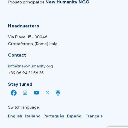
New Humanity NGO
Projeto principal de
Headquarters
Via Piave, 15 - 00046
Grottaferrata, (Rome) Italy
Contact
info@new-humanity.org
+39 06 94 31 56 35
Stay tuned
Switch language:
English
Italiano
Português
Español
Français