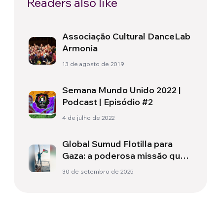
Readers also like
Associação Cultural DanceLab
Armonía
13 de agosto de 2019
Semana Mundo Unido 2022 |
Podcast | Episódio #2
4 de julho de 2022
Global Sumud Flotilla para
Gaza: a poderosa missão que
protege os civis no conflito
30 de setembro de 2025