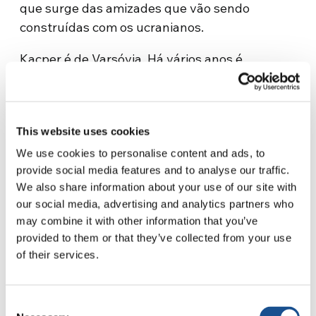
que surge das amizades que vão sendo
construídas com os ucranianos.
Kacper é de Varsóvia. Há vários anos é
voluntário no
Centro Social Jesuíta “em Ação”.
O grupo dos voluntários é coordenado por uma
irmã dos Anjos (
Zgromadzenie Sióstr od
This website uses cookies
Anio
ł
ów
) que também é catequista na
escola
científica para crianças estrangeiras St.
We use cookies to personalise content and ads, to
provide social media features and to analyse our traffic.
Stanisław Kostka
, onde estudam vários jovens
We also share information about your use of our site with
de origem polonesa, provenientes de muitas
our social media, advertising and analytics partners who
de repúblicas vizinhas. Aqui, Kacper ensina
may combine it with other information that you’ve
química, como parte das atividades
provided to them or that they’ve collected from your use
extracurriculares. Em 2019, entre os alunos
of their services.
havia Denis, ucraniano, que estava se
preparando para o vestibular e para a
Consent
faculdade de medicina. Hoje ele está no fronte