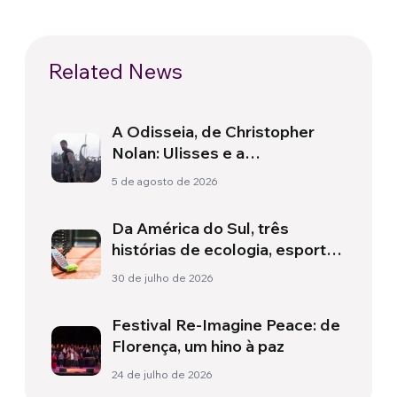
Related News
A Odisseia, de Christopher
Nolan: Ulisses e a
necessidade de um novo
5 de agosto de 2026
amanhecer
Da América do Sul, três
histórias de ecologia, esporte
e saúde
30 de julho de 2026
Festival Re-Imagine Peace: de
Florença, um hino à paz
24 de julho de 2026