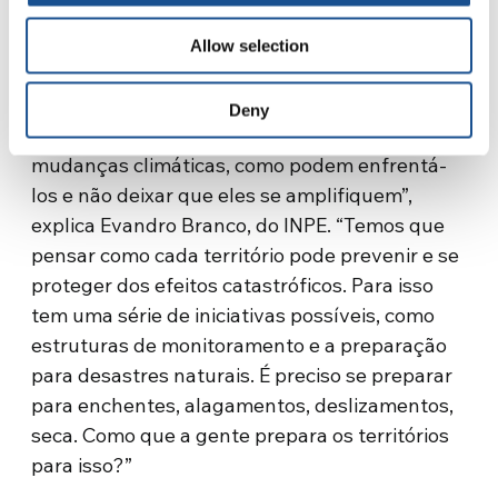
estratégias esporádicas. “Não é apenas
abraçar árvores uma vez por ano. É preciso
Allow selection
pensar a educação ambiental voltada para as
capacidades adaptativas. Ou seja: como os
Deny
territórios previnem os impactos das
mudanças climáticas, como podem enfrentá-
los e não deixar que eles se amplifiquem”,
explica Evandro Branco, do INPE. “Temos que
pensar como cada território pode prevenir e se
proteger dos efeitos catastróficos. Para isso
tem uma série de iniciativas possíveis, como
estruturas de monitoramento e a preparação
para desastres naturais. É preciso se preparar
para enchentes, alagamentos, deslizamentos,
seca. Como que a gente prepara os territórios
para isso?”