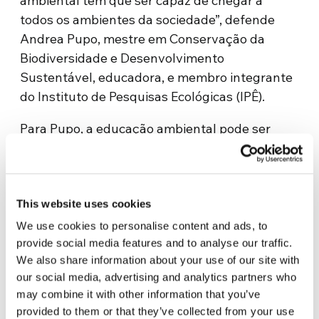
ambiental tem que ser capaz de chegar a
todos os ambientes da sociedade”, defende
Andrea Pupo, mestre em Conservação da
Biodiversidade e Desenvolvimento
Sustentável, educadora, e membro integrante
do Instituto de Pesquisas Ecológicas (IPÊ).
Para Pupo, a educação ambiental pode ser
mais efetiva se for apresentada como uma
experiência, que pode ser feita dentro e fora da
sala de aula, mas sempre de maneira crítica e
participativa: “O aluno experimenta, conhece,
This website uses cookies
põe a mão, vivencia cada momento, e aprende
We use cookies to personalise content and ads, to
a respeitar o meio ambiente fazendo as coisas,
provide social media features and to analyse our traffic.
We also share information about your use of our site with
não apenas assistindo uma palestra ou um
our social media, advertising and analytics partners who
vídeo”, afirma a educadora.
may combine it with other information that you’ve
provided to them or that they’ve collected from your use
Para Andrea, a educação ambiental tem que