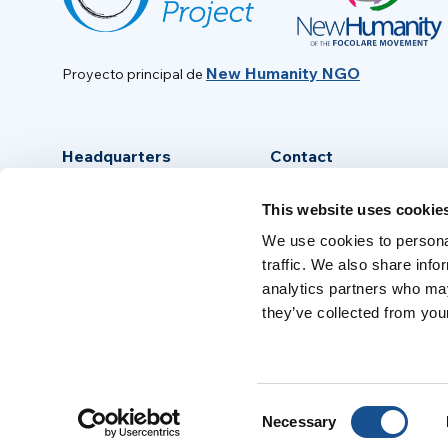
New Humanity NGO
Proyecto principal de
Headquarters
Contact
Via Piave, 15 - 00046
info@new-humanity.org
This website uses cookie
Grottaferrata, (Rome) Italy
+39 06 94 31 56 35
We use cookies to personal
traffic. We also share info
analytics partners who may
they’ve collected from your
Consent
Necessary
Selection