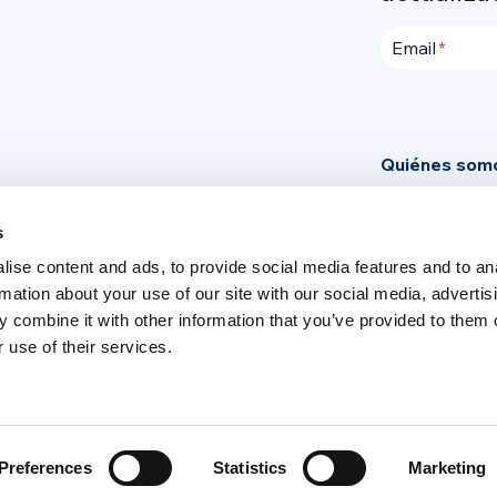
Email
Quiénes som
Community
s
News
ise content and ads, to provide social media features and to an
Area de pren
rmation about your use of our site with our social media, advertis
 combine it with other information that you’ve provided to them o
 use of their services.
Switch language
English
Italia
Preferences
Statistics
Marketing