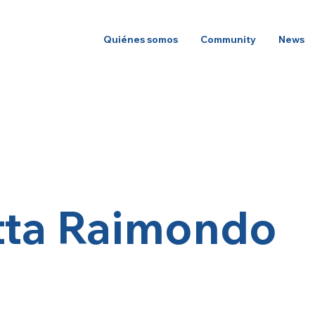
Quiénes somos
Community
News
otta Raimondo