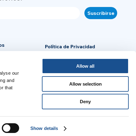
os
Política de Privacidad
Cookie Policy
Allow all
Aviso legal
alyse our
sa
ing and
Allow selection
r that
:
Deny
no
Português
Español
Français
Show details
© 2026 United World Project