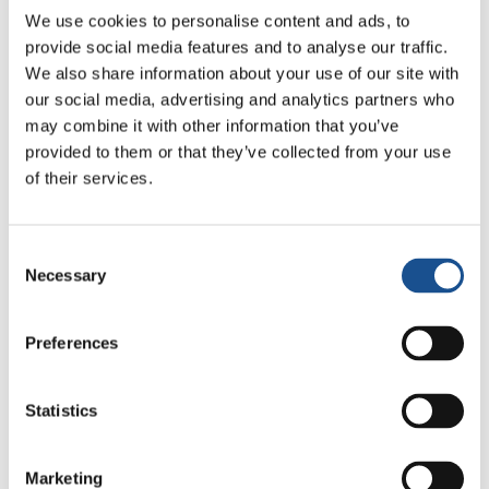
su capacidad de involucrar a muchas personas,
We use cookies to personalise content and ads, to
incluidos adultos en el proyecto, impresionó
provide social media features and to analyse our traffic.
especialmente al Instituto Lixo Zero Brasil
We also share information about your use of our site with
(Instituto Cero Basura), que quiso darles un
our social media, advertising and analytics partners who
premio muy importante, en cuando se confiere
may combine it with other information that you’ve
a personas que hacen la diferencia y que son
provided to them or that they’ve collected from your use
of their services.
inspiradoras para otros en este recorrido de
ecología hacia una condición de Residuo Cero.
Consent
Estos Gen4 también participaron en una
Necessary
Selection
actividad promovida por la Comunidad del
Movimiento de los Focolares de la zona:
Preferences
distribuir plántulas para estimular un estilo de
vida en el que se cuide el medio ambiente. Uno
de los niños, Felipe, le contó a un compañero
Statistics
de escuela sobre este proyecto, quien a su vez
habló en su familia. La madre entusiasmada
Marketing