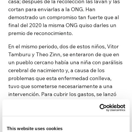
casa; después de la recolección las lavan y las
cortan para enviarlas a la ONG. Han
demostrado un compromiso tan fuerte que al
final del 2020 la misma ONG quiso darles un
premio de reconocimiento.
En el mismo periodo, dos de estos niños, Vitor
Tamburu y Theo Zinn, se enteraron de que en
un pueblo cercano había una niña con parálisis
cerebral de nacimiento y, a causa de los
problemas que esta enfermedad conlleva,
tuvo que someterse necesariamente a una
intervención. Para cubrir los gastos, se lanzó
una licitación para recolectar 52 toneladas de
tapas plásticas, de las que se usan en las
botellas para alimentos, productos de limpieza,
etc. El compromiso de Vitor y Theo, junto con
This website uses cookies