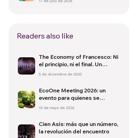
17 de julio de 2026
de juego
Readers also like
The Economy of Francesco: Ni
el principio, ni el final. Un
proceso continuo
5 de diciembre de 2020
EcoOne Meeting 2026: un
evento para quienes se
preocupan por el planeta y sus
15 de mayo de 2026
habitantes
Cien Asís: más que un número,
la revolución del encuentro