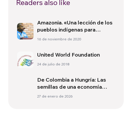
Readers also like
Amazonia. «Una lección de los
pueblos indígenas para
cambiar la economía»
16 de noviembre de 2020
United World Foundation
24 de julio de 2018
De Colombia a Hungría: Las
semillas de una economía
humana moldean una nueva
27 de enero de 2026
realidad global