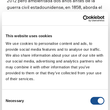
2012 pero ambientada dos años antes de la
guerra civil estadounidense, en 1858, aborda el
tema de la esclavitud en Estados Unidos. Lo
hace a través de la dolorosa odisea del
protagonista Django (que da el título a la
película) en los Estados del sur. Estamos unos
This website uses cookies
años antes de 1863 en el que se ambienta
We use cookies to personalise content and ads, to
“Emancipación”: una película dura, tensa y
provide social media features and to analyse our traffic.
atrapante, inspirada en la historia real del
We also share information about your use of our site with
esclavo Gordon, que se hizo famoso por la foto
our social media, advertising and analytics partners who
de su espalda atrozmente azotada. Fue
may combine it with other information that you’ve
tomada durante sus exámenes médicos antes
provided to them or that they’ve collected from your use
of their services.
de su alistamiento en el ejército de la Unión, e
inmediatamente se convirtió en un símbolo de
la lucha contra la esclavitud.
Consent
Necessary
Selection
Emancipación, dirigida en 2022 por Antoine