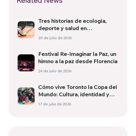
Related News
Tres historias de ecología,
deporte y salud en
Sudamérica
30 de julio de 2026
Festival Re-Imaginar la Paz, un
himno a la paz desde Florencia
24 de julio de 2026
Cómo vive Toronto la Copa del
Mundo: Cultura, identidad y
política más allá del terreno
17 de julio de 2026
de juego