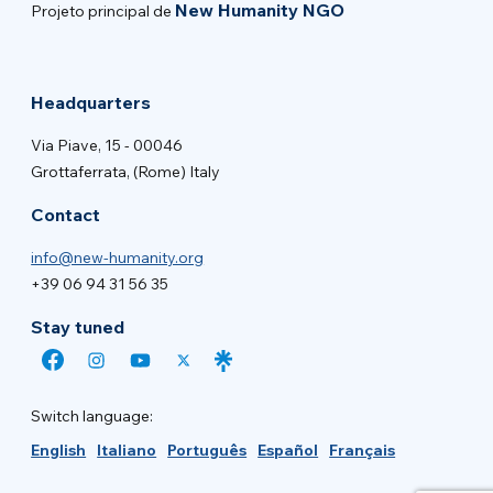
New Humanity NGO
Projeto principal de
Headquarters
Via Piave, 15 - 00046
Grottaferrata, (Rome) Italy
Contact
info@new-humanity.org
+39 06 94 31 56 35
Stay tuned
Switch language:
English
Italiano
Português
Español
Français