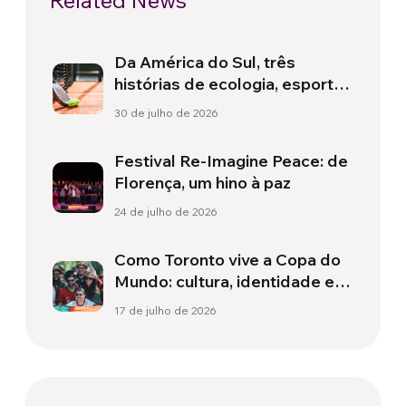
Related News
Da América do Sul, três
histórias de ecologia, esporte
e saúde
30 de julho de 2026
Festival Re-Imagine Peace: de
Florença, um hino à paz
24 de julho de 2026
Como Toronto vive a Copa do
Mundo: cultura, identidade e
política para além do campo
17 de julho de 2026