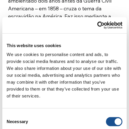
ambientado dois anos antes da Guerra Civil
Americana – em 1858 – cruza o tema da
escravidão na América. Faz isso mediante a
dolorosa odisseia do protagonista Django (que
dá título ao filme) nos Estados do Sul. Estamos
alguns anos antes daquele 1863, ano em que
This website uses cookies
está ambientado o “Emancipation”: um filme
duro, tenso e envolvente, inspirado na história
We use cookies to personalise content and ads, to
provide social media features and to analyse our traffic.
real do escravo Gordon, que ficou famoso pela
We also share information about your use of our site with
foto de suas costas atrozmente açoitadas, que
our social media, advertising and analytics partners who
foi tirada durante os exames médicos para seu
may combine it with other information that you’ve
alistamento no exército da União e
provided to them or that they’ve collected from your use
imediatamente se tornou um símbolo da luta
of their services.
contra a escravidão.
“Emancipation”, dirigido em 2022 por Antoine
Consent
Necessary
Fuqua, parte das plantações de algodão da
Selection