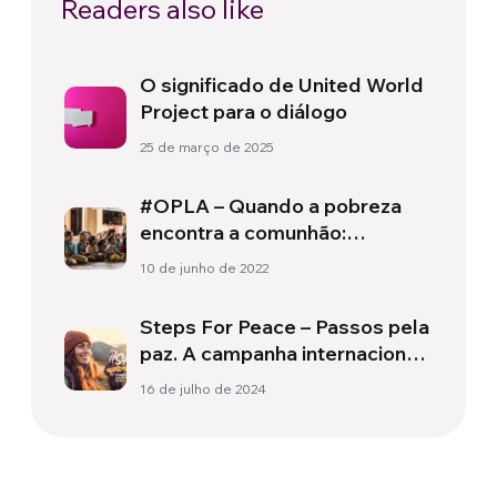
Readers also like
O significado de United World
Project para o diálogo
25 de março de 2025
#OPLA – Quando a pobreza
encontra a comunhão:
primeiras páginas de uma
10 de junho de 2022
história de 31 anos
Steps For Peace – Passos pela
paz. A campanha internacional
EdF
16 de julho de 2024