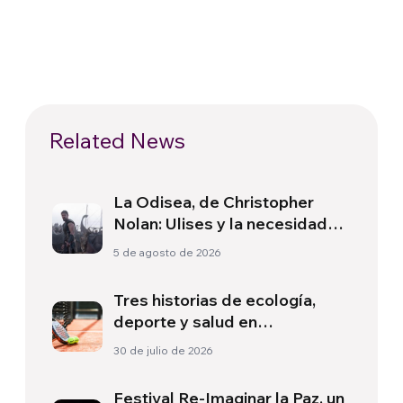
Related News
La Odisea, de Christopher
Nolan: Ulises y la necesidad
de un nuevo amanecer
5 de agosto de 2026
Tres historias de ecología,
deporte y salud en
Sudamérica
30 de julio de 2026
Festival Re-Imaginar la Paz, un