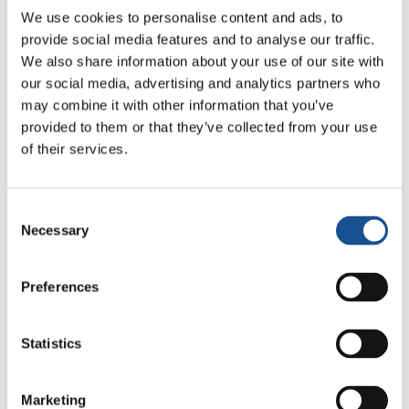
quienes por diferentes cuestiones no pueden
We use cookies to personalise content and ads, to
viajar a otro país, hagan también un servicio a
provide social media features and to analyse our traffic.
las organizaciones y comunidades desde sus
We also share information about your use of our site with
propios hogares. La virtualidad les ha
our social media, advertising and analytics partners who
permitido apoyar labores de comunicación, de
may combine it with other information that you’ve
recaudación de fondos, refuerzo escolar,
provided to them or that they’ve collected from your use
preparación para exámenes, práctica de
of their services.
idioma, etc., de hecho, algunas de estas
voluntarias que inicialmente han tenido un
Consent
intercambio con las comunidades sólo de
Necessary
Selection
manera de virtual, se están preparando para
realizar su voluntariado intercultural de
Preferences
manera presencial.
En el 2021 milONGa cumplió 5 años desde esas
Statistics
primeras experiencias que dieron origen a este
programa que hoy involucra no sólo a los
Marketing