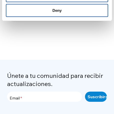
Comunidad: Sé voluntario en el
United World Project!
Deny
9 de septiembre de 2025
Únete a tu comunidad para recibir
actualizaciones.
Email