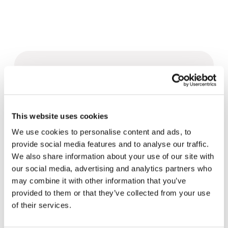
Related News
La Odisea, de Christopher
This website uses cookies
Nolan: Ulises y la necesidad
de un nuevo amanecer
We use cookies to personalise content and ads, to
5 de agosto de 2026
provide social media features and to analyse our traffic.
We also share information about your use of our site with
Tres historias de ecología,
our social media, advertising and analytics partners who
deporte y salud en
may combine it with other information that you’ve
Sudamérica
30 de julio de 2026
provided to them or that they’ve collected from your use
of their services.
Festival Re-Imaginar la Paz, un