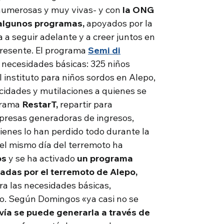
 numerosas y muy vivas- y con
la ONG
 algunos programas,
apoyados por la
a seguir adelante y a creer juntos en
 presente. El programa
Semi di
 necesidades básicas: 325 niños
 instituto para niños sordos en Alepo,
cidades y mutilaciones a quienes se
ograma
RestarT,
repartir para
resas generadoras de ingresos,
ienes lo han perdido todo durante la
 el mismo día del terremoto ha
os
y se ha activado
un programa
tadas por el terremoto de Alepo,
ra las necesidades básicas,
co. Según Domingos «ya casi no se
vía
se puede generarla a través de