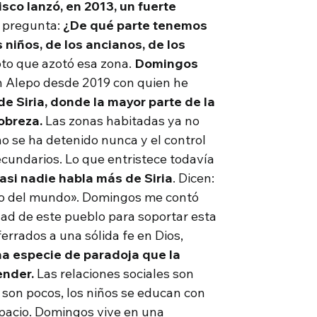
isco lanzó, en 2013, un fuerte
a pregunta:
¿De qué parte tenemos
s niños, de los ancianos, de los
oto que azotó esa zona.
Domingos
n Alepo desde 2019 con quien he
de Siria, donde la mayor parte de la
obreza.
Las zonas habitadas ya no
no se ha detenido nunca y el control
undarios. Lo que entristece todavía
casi nadie habla más de Siria
. Dicen:
sto del mundo». Domingos me contó
ad de este pueblo para soportar esta
errados a una sólida fe en Dios,
una especie de paradoja que la
ender.
Las relaciones sociales son
son pocos, los niños se educan con
spacio. Domingos vive en una