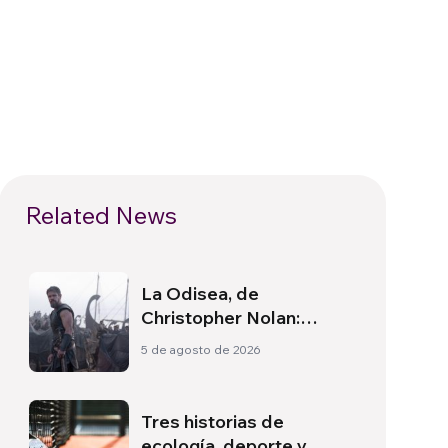
Related News
La Odisea, de
Christopher Nolan:
Ulises y la necesidad de
5 de agosto de 2026
un nuevo amanecer
Tres historias de
ecología, deporte y