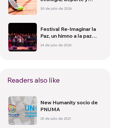
salud en Sudamérica
30 de julio de 2026
Festival Re-Imaginar la
Paz, un himno a la paz
desde Florencia
24 de julio de 2026
Readers also like
New Humanity socio de
PNUMA
20 de julio de 2021