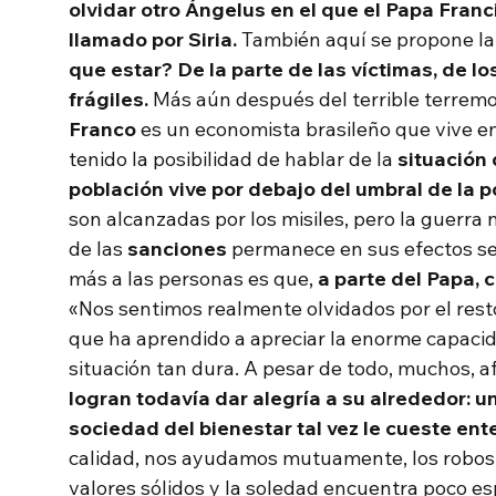
olvidar otro Ángelus en el que el Papa Franc
llamado por Siria.
También aquí se propone l
que estar? De la parte de las víctimas, de lo
frágiles.
Más aún después del terrible terrem
Franco
es un economista brasileño que vive e
tenido la posibilidad de hablar de la
situación 
población vive por debajo del umbral de la p
son alcanzadas por los misiles, pero la guerra 
de las
sanciones
permanece en sus efectos sec
más a las personas es que,
a parte del Papa, 
«Nos sentimos realmente olvidados por el re
que ha aprendido a apreciar la enorme capacid
situación tan dura. A pesar de todo, muchos, af
logran todavía dar alegría a su alrededor: 
sociedad del bienestar tal vez le cueste ent
calidad, nos ayudamos mutuamente, los robos 
valores sólidos y la soledad encuentra poco e