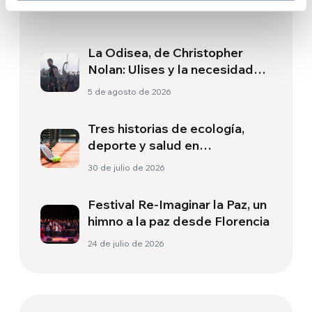
Related News
La Odisea, de Christopher
Nolan: Ulises y la necesidad
de un nuevo amanecer
5 de agosto de 2026
Tres historias de ecología,
deporte y salud en
Sudamérica
30 de julio de 2026
Festival Re-Imaginar la Paz, un
himno a la paz desde Florencia
24 de julio de 2026