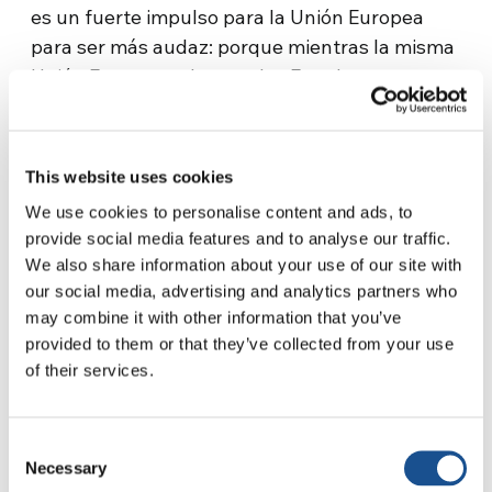
es un fuerte impulso para la Unión Europea
para ser más audaz: porque mientras la misma
Unión Europea exhorta a los Estados presentes
en la COP28 a realizar los pasos necesarios
para interrumpir los flujos económicos dañosos
al clima, es su mismo sistema financiero que
This website uses cookies
continua a sostener combustibles fósiles y
We use cookies to personalise content and ads, to
sectores a alta intensidad de carbono.
provide social media features and to analyse our traffic.
We also share information about your use of our site with
Luego, siempre a la COP28, el
Papa Francisco
our social media, advertising and analytics partners who
envió un discurso que apunta al futuro
:
may combine it with other information that you’ve
Francisco subraya como el clima se ha
provided to them or that they’ve collected from your use
enloquecido por el hambre incontrolada de
of their services.
ganancias, y es urgente superar las divisiones
y trabajar juntos para resolver los problemas,
Consent
con el diálogo como método. Con respecto al
Necessary
Selection
comercio de las armas, propone usar el dinero