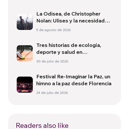
La Odisea, de Christopher
Nolan: Ulises y la necesidad
de un nuevo amanecer
5 de agosto de 2026
Tres historias de ecología,
deporte y salud en
Sudamérica
30 de julio de 2026
Festival Re-Imaginar la Paz, un
himno a la paz desde Florencia
24 de julio de 2026
Readers also like