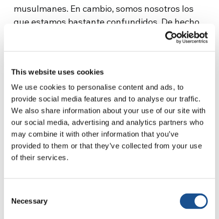
musulmanes. En cambio, somos nosotros los
que estamos bastante confundidos. De hecho,
es interesante notar que las diferentes
propuestas y polémicas no han surgido nunca
de quejas por parte de los “otros”, sino de
This website uses cookies
personas o grupos sociales de nuestra casa.
Normalmente nacen del mundo occidental
We use cookies to personalise content and ads, to
provide social media features and to analyse our traffic.
laico, o mejor dicho laicista, occidental que, en
We also share information about your use of our site with
nombre de un enmascarado deseo de asegurar
our social media, advertising and analytics partners who
la integración social de grupos pertenecientes
may combine it with other information that you’ve
a otras culturas y religiones, tiende a aplanar la
provided to them or that they’ve collected from your use
identidad occidental y sus raíces judeo-
of their services.
cristianas. Detrás de estas actitudes no hay
para nada respeto por los otros, sino más bien
Consent
el deseo de aplanar el sentimiento religioso. Es
Necessary
Selection
la larga ola del legado que proviene del