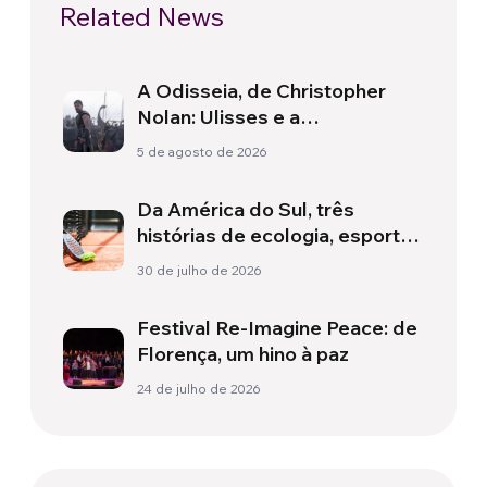
Related News
A Odisseia, de Christopher
Nolan: Ulisses e a
necessidade de um novo
5 de agosto de 2026
amanhecer
Da América do Sul, três
histórias de ecologia, esporte
e saúde
30 de julho de 2026
Festival Re-Imagine Peace: de
Florença, um hino à paz
24 de julho de 2026