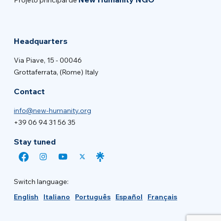
Projeto principal de
Headquarters
Via Piave, 15 - 00046
Grottaferrata, (Rome) Italy
Contact
info@new-humanity.org
+39 06 94 31 56 35
Stay tuned
Switch language:
English
Italiano
Português
Español
Français