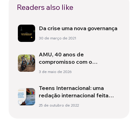
Readers also like
Da crise uma nova governança
30 de março de 2021
AMU, 40 anos de
compromisso com o
desenvolvimento e a
3 de maio de 2026
reciprocidade entre os povos
Teens Internacional: uma
redação internacional feita
pelos adolescentes
25 de outubro de 2022