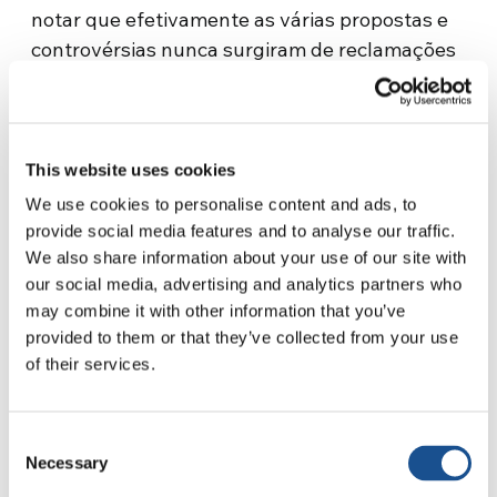
notar que efetivamente as várias propostas e
controvérsias nunca surgiram de reclamações
de “outros”, mas sim de pessoas e grupos
locais ou em nossa casa. Normalmente surgem
do mundo leigo – ou melhor, laico – ocidental
que, em nome de um desejo aparente de
This website uses cookies
garantir a integração social de grupos
We use cookies to personalise content and ads, to
pertencentes a outras culturas e religiões,
provide social media features and to analyse our traffic.
tende a achatar a identidade ocidental e suas
We also share information about your use of our site with
our social media, advertising and analytics partners who
raízes judaico-cristãs. Por trás dessas atitudes,
may combine it with other information that you’ve
não há nenhum respeito pelos outros, mas sim
provided to them or that they’ve collected from your use
o desejo de mitigar o sentimento religioso. É a
of their services.
longa onda do legado proveniente do
relativismo de marca iluminista. Diante dessas
polêmicas e do clima que suscitam, as pessoas
Consent
Necessary
de outras religiões se sentem ainda mais
Selection