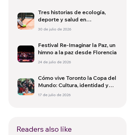
Tres historias de ecología,
deporte y salud en
Sudamérica
30 de julio de 2026
Festival Re-Imaginar la Paz, un
himno a la paz desde Florencia
24 de julio de 2026
Cómo vive Toronto la Copa del
Mundo: Cultura, identidad y
política más allá del terreno
17 de julio de 2026
de juego
Readers also like