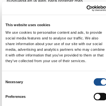
búsqueda en la web, para obtener más
información:
Ozono, el gas venenoso que da la
This website uses cookies
vida
We use cookies to personalise content and ads, to provide
social media features and to analyse our traffic. We also
El terremoto de Haití y los
share information about your use of our site with our social
misioneros de la Misión
media, advertising and analytics partners who may combine
it with other information that you’ve provided to them or that
Belém
they’ve collected from your use of their services.
Nuestra autora y diseñadora brasilera,
Luisa
Consent
Rodrigues
, ha elegido su artículo publicado en
Necessary
Selection
septiembre, que también contiene una clara
infografía de Pascale Mounsef, nuestra
Preferences
diseñadora libanesa. Este artículo, a través de
la voz y del compromiso de los misioneros de la