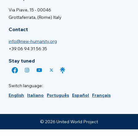
Via Piave, 15 - 00046
Grottaferrata, (Rome) Italy
Contact
info@new-humanity.org
+39 06 94 31 56 35
Stay tuned
Switch language:
English
Italiano
Português
Español
Français
© 2026 United World Project