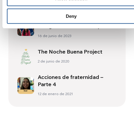
Deny
SPARKS (el podcast): historias
de agentes de cambio que
caminan entre nosotros
16 de junio de 2023
The Noche Buena Project
2 de junio de 2020
Acciones de fraternidad –
Parte 4
12 de enero de 2021