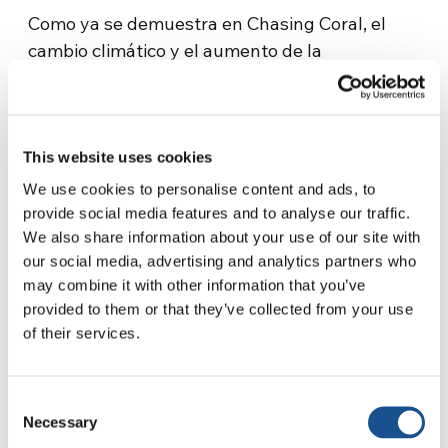
Como ya se demuestra en Chasing Coral, el
cambio climático y el aumento de la
temperatura del océano amenazan a éste y a
otros arrecifes. Para salvaguardar su valor los
científicos de la serie realizan experimentos
con la llamada “Evolución Asistida”,
This website uses cookies
considerada ahora útil tras el escepticismo
We use cookies to personalise content and ads, to
anterior, especialmente con el agresivo avance
provide social media features and to analyse our traffic.
de la crisis medioambiental.
We also share information about your use of our site with
our social media, advertising and analytics partners who
No se trata de un trabajo sencillo, que requiere
may combine it with other information that you’ve
gran atención y competencia, funcional en la
provided to them or that they’ve collected from your use
of their services.
recuperación de ciclos de vida parcialmente
comprometidos por la contaminación y el
cambio climático, debido, al menos en parte, al
Consent
comportamiento humano. Es una actividad
Necessary
Selection
para sanar nuestra relación con la naturaleza