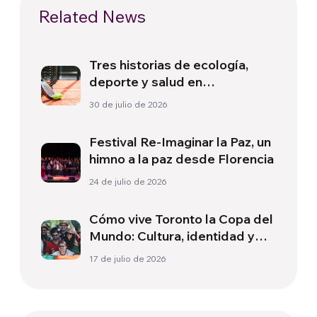
Related News
Tres historias de ecología,
deporte y salud en
Sudamérica
30 de julio de 2026
Festival Re-Imaginar la Paz, un
himno a la paz desde Florencia
24 de julio de 2026
Cómo vive Toronto la Copa del
Mundo: Cultura, identidad y
política más allá del terreno
17 de julio de 2026
de juego