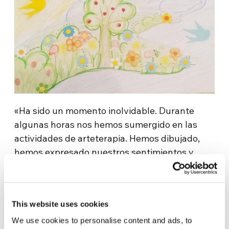
«Ha sido un momento inolvidable. Durante
algunas horas nos hemos sumergido en las
actividades de arteterapia. Hemos dibujado,
hemos expresado nuestros sentimientos y
pensamientos en papel. Había gente de todas
las edades, personas ancianas y jóvenes,
madres con niños. En nuestros dibujos hemos
This website uses cookies
visto algo común: todos queremos un cielo azul
y sereno sobre nuestras cabezas y todos
We use cookies to personalise content and ads, to