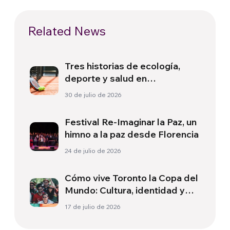
Related News
Tres historias de ecología,
deporte y salud en
Sudamérica
30 de julio de 2026
Festival Re-Imaginar la Paz, un
himno a la paz desde Florencia
24 de julio de 2026
Cómo vive Toronto la Copa del
Mundo: Cultura, identidad y
política más allá del terreno
17 de julio de 2026
de juego