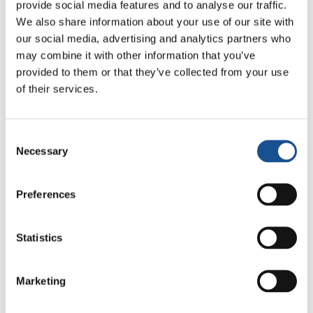
provide social media features and to analyse our traffic.
deseamos volver a nuestras casas, reunirnos
We also share information about your use of our site with
con nuestras familias, con los parientes. Estas
our social media, advertising and analytics partners who
actividades han sido preciosas para nuestras
may combine it with other information that you’ve
emociones y para la paz interior. Gracias a las
provided to them or that they’ve collected from your use
terapeutas por haber venido y por haber
of their services.
estado con nosotros. ¡Queremos aprovechar
para decir un inmenso gracias a los polacos por
Consent
su cuidado y apoyo! Han abierto
Necessary
Selection
completamente sus brazos. ¡Qué venzan la paz
y el amor!!!». Tetiana y Nina
Preferences
«Una noche supe que una niña de Ucrania
soñaba con una Barbie. Sabía que al día
Statistics
siguiente habrían venido algunas muchachas.
Entonces les escribí a ellas contándoles este
Marketing
sueño. Agregué que había otras dos niñas de
la misma edad. Esa tarde me respondieron que