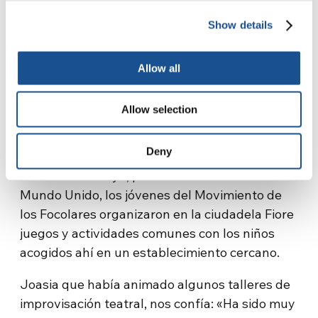
ya tenían una Barbie disponible y que la
Show details
mañana siguiente habrían encontrado otras
dos. Luego, entendí que
había sido la niña
más pequeña quien había regalado sus
Allow all
Barbie
. Invité también a las niñas más
pequeñas, para darle incluso a ella la
Allow selection
posibilidad de venir. ¡Lo deseaba muchísimo!
Fue una grandísima alegría». Ania
Deny
Del 6 al 8 de mayo, para concluir la Semana
Mundo Unido, los jóvenes del Movimiento de
los Focolares organizaron en la ciudadela Fiore
juegos y actividades comunes con los niños
acogidos ahí en un establecimiento cercano.
Joasia que había animado algunos talleres de
improvisación teatral, nos confía: «Ha sido muy