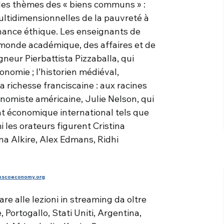
r les thèmes des « biens communs » :
multidimensionnelles de la pauvreté à
inance éthique. Les enseignants de
 monde académique, des affaires et de
gneur Pierbattista Pizzaballa, qui
onomie ; l’historien médiéval,
 richesse franciscaine : aux racines
onomiste américaine, Julie Nelson, qui
t économique international tels que
 les orateurs figurent Cristina
ina Alkire, Alex Edmans, Ridhi
escoeconomy.org
re alle lezioni in streaming da oltre
e, Portogallo, Stati Uniti, Argentina,