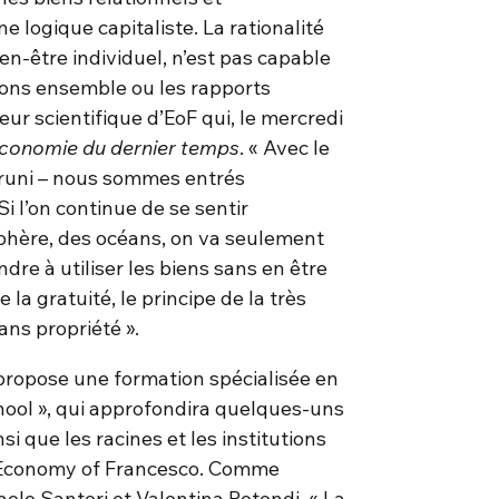
 logique capitaliste. La rationalité
en-être individuel, n’est pas capable
isons ensemble ou les rapports
eur scientifique d’EoF qui, le mercredi
économie du dernier temps
. « Avec le
 Bruni – nous sommes entrés
i l’on continue de se sentir
osphère, des océans, on va seulement
ndre à utiliser les biens sans en être
e la gratuité, le principe de la très
ans propriété ».
propose une formation spécialisée en
hool », qui approfondira quelques-uns
 que les racines et les institutions
l’Economy of Francesco. Comme
aolo Santori et Valentina Rotondi, « La