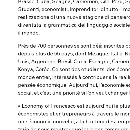
Brasile, Cuba, Spagna, Cameroon, Cile, Perù, Su
Studenti, economisti, imprenditori di tutto il m
realizzazione di una nuova stagione di pensier
diventata la grammatica del linguaggio sociale 
il mondo.
Près de 700 personnes se sont déjà inscrites p
depuis plus de 55 pays, dont Mexique, Italie, Ni
Unis, Argentine, Brésil, Cuba, Espagne, Camerou
Kenya, Corée. Ce sont des étudiants, des écon
monde entier, intéressés à contribuer à la réal
pensée économique. Aujourd’hui, l’économie 
social, et c’est une priorité si l’on veut change
« Economy of Francesco est aujourd’hui le pl
économistes et entrepreneurs à travers le mon
une économie nouvelle, à la hauteur des temps
train de nous montrer que les biens communs, l