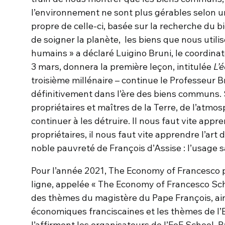
l’environnement ne sont plus gérables selon une
propre de celle-ci, basée sur la recherche du bi
de soigner la planète, les biens que nous util
humains » a déclaré Luigino Bruni, le coordinat
3 mars, donnera la première leçon, intitulée
L’
troisième millénaire – continue le Professeur
définitivement dans l’ère des biens communs. S
propriétaires et maîtres de la Terre, de l’atm
continuer à les détruire. Il nous faut vite appre
propriétaires, il nous faut vite apprendre l’art d
noble pauvreté de François d’Assise : l’usage s
Pour l’année 2021, The Economy of Francesco 
ligne, appelée « The Economy of Francesco Sc
des thèmes du magistère du Pape François, ainsi
économiques franciscaines et les thèmes de 
l’affirment les organisateurs de l’EoF School, P