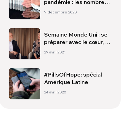
pandémie : les nombreux
«visages» de la
9 décembre 2020
corruption
Semaine Monde Uni : se
préparer avec le cœur, la
tête et les mains
29 avril 2021
#PillsOfHope: spécial
Amérique Latine
24 avril 2020