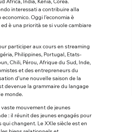
d Africa, India, Kenia, Corea.
ondo interessati a contribuire alla
o economico. Oggi l’economia è
ed è una priorità se si vuole cambiare
our participer aux cours en streaming
géria, Philippines, Portugal, Etats-
n, Chili, Pérou, Afrique du Sud, Inde,
omistes et des entrepreneurs du
isation d’une nouvelle saison de la
est devenue la grammaire du langage
r le monde.
us vaste mouvement de jeunes
de : il réunit des jeunes engagés pour
 qui changent. Le XXIe siècle est en
es biens relationnels et