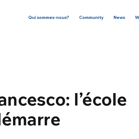
Qui sommes-nous?
Community
News
W
ncesco: l’école
démarre