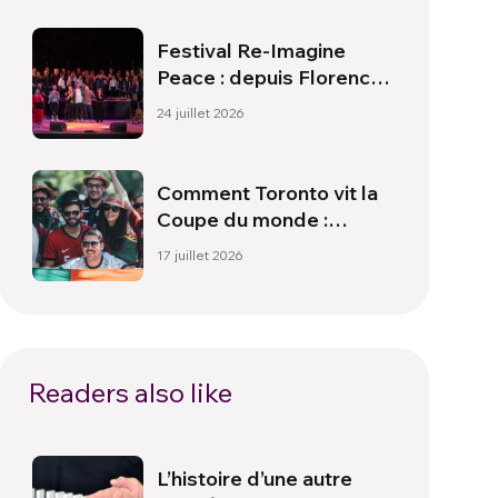
Festival Re-Imagine
Peace : depuis Florence,
un hymne à la paix
24 juillet 2026
Comment Toronto vit la
Coupe du monde :
culture, identité et
17 juillet 2026
politique hors du terrain
Readers also like
L’histoire d’une autre