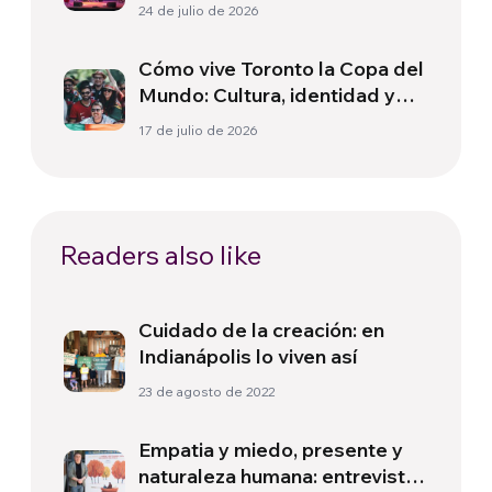
24 de julio de 2026
Cómo vive Toronto la Copa del
Mundo: Cultura, identidad y
política más allá del terreno
17 de julio de 2026
de juego
Readers also like
Cuidado de la creación: en
Indianápolis lo viven así
23 de agosto de 2022
Empatia y miedo, presente y
naturaleza humana: entrevista