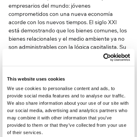
empresarios del mundo: jóvenes
comprometidos con una nueva economía
acorde con los nuevos tiempos. El siglo XXI
está demostrando que los bienes comunes, los
bienes relacionales y el medio ambiente ya no
son administrables con la lógica capitalista. Su
racionalidad basada en la búsqueda del
bienestar individual no sabe cuidar del planeta,
de los bienes que utilizamos juntos y de las
This website uses cookies
relaciones humanas» – afirmó Luigino Bruni,
coordinador científico de EoF que el miércoles
We use cookies to personalise content and ads, to
3 de marzo impartirá la primera lección titulada
provide social media features and to analyse our traffic.
We also share information about your use of our site with
La economía del ultimo tiempo. «Con el tercer
our social media, advertising and analytics partners who
milenio -continúa el profesor Bruni- hemos
may combine it with other information that you’ve
entrado definitivamente en la era de los bienes
provided to them or that they’ve collected from your use
comunes. Si seguimos sintiéndonos dueños y
of their services.