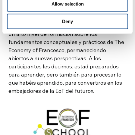
«es en sí misma un bien común, quizá uno de
Allow selection
los más importantes para entender y mejorar
nuestra vida en común. Los seminarios del
Deny
curso se moverán entre el ya y el todavía no:
un alto nivel de formación sobre los
fundamentos conceptuales y prácticos de The
Economy of Francesco, permaneciendo
abiertos a nuevas perspectivas. A los
participantes les decimos: estad preparados
para aprender, pero también para procesar lo
que habéis aprendido, para convertiros en los
embajadores de la EoF del futuro».