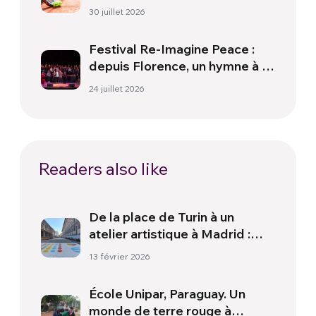
et de santé
30 juillet 2026
Festival Re-Imagine Peace :
depuis Florence, un hymne à la
paix
24 juillet 2026
Readers also like
De la place de Turin à un
atelier artistique à Madrid :
l’art social en action
13 février 2026
École Unipar, Paraguay. Un
monde de terre rouge à