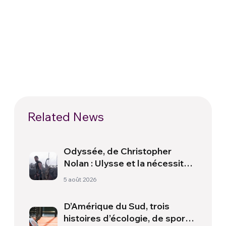
Related News
Odyssée, de Christopher
Nolan : Ulysse et la nécessité
d’une nouvelle aube
5 août 2026
D’Amérique du Sud, trois
histoires d’écologie, de sport