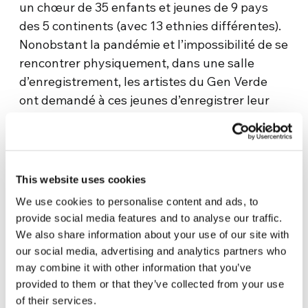
un chœur de 35 enfants et jeunes de 9 pays
des 5 continents (avec 13 ethnies différentes).
Nonobstant la pandémie et l’impossibilité de se
rencontrer physiquement, dans une salle
d’enregistrement, les artistes du Gen Verde
ont demandé à ces jeunes d’enregistrer leur
contribution et de l’envoyer.
«
À chaque enregistrement qui nous parvenait,
je comprenais à quel point
ils
constituent
This website uses cookies
l’élément fondamental de cette volonté de
We use cookies to personalise content and ads, to
changer le
monde ensemble.
Écoutant chaque
provide social media features and to analyse our traffic.
morceau fut un
moment très solennel…
,
puis,
We also share information about your use of our site with
quand nous avons mis ensemble les différentes
our social media, advertising and analytics partners who
voix, nous
fumes profondément
émus, parce
may combine it with other information that you’ve
que
cette chanson porte déjà en elle la force
provided to them or that they’ve collected from your use
rénovatrice d
’un groupe qui veut inverser la
of their services.