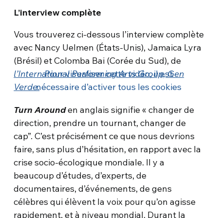
L’interview complète
Vous trouverez ci-dessous l’interview complète
avec Nancy Uelmen (États-Unis), Jamaica Lyra
(Brésil) et Colomba Bai (Corée du Sud), de
l’International Performing Arts Group, Gen
Pour visualiser cette vidéo, il est
Verde
nécessaire d’activer tous les cookies
.
Turn Around
en anglais signifie « changer de
direction, prendre un tournant, changer de
cap”. C’est précisément ce que nous devrions
faire, sans plus d’hésitation, en rapport avec la
crise socio-écologique mondiale. Il y a
beaucoup d’études, d’experts, de
documentaires, d’événements, de gens
célèbres qui élèvent la voix pour qu’on agisse
rapidement, et à niveau mondial. Durant la