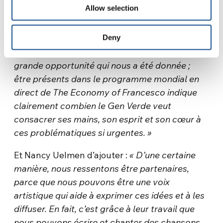
solidaire et attentive aux pauvres de la
Allow selection
planète.
Deny
« Nous sommes honorés
– explique Sally
McAllister, directrice du Gen Verde –
pour cette
grande opportunité qui nous
a
été donnée ;
être présents dans le
programme mondial en
direct de The Economy of Francesco
indique
clairement combien le Gen Verde veut
consacrer
ses mains, son esprit et son cœur à
ces problématiques si urgentes. »
Et Nancy Uelmen d’ajouter :
« D’une certaine
manière, nous ressentons être
partenaires,
parce
que nous pouvons être une voix
artistique qui aide à exprimer ces idées et à les
diffuser. En fait, c’est
grâce à leur travail que
nous pouvons
écrire et chanter des chansons