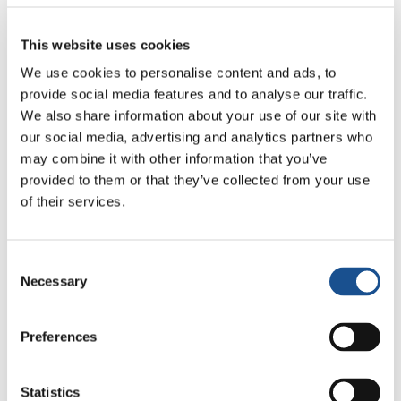
et la paix. Cette année, en raison de l’épidémie
de Covid-19, la SMU sera 100% en ligne.
This website uses cookies
We use cookies to personalise content and ads, to
provide social media features and to analyse our traffic.
We also share information about your use of our site with
our social media, advertising and analytics partners who
may combine it with other information that you’ve
provided to them or that they’ve collected from your use
of their services.
Related News
Consent
Odyssée, de Christopher
Necessary
Selection
Nolan : Ulysse et la nécessité
d’une nouvelle aube
5 août 2026
Preferences
D’Amérique du Sud, trois
histoires d’écologie, de sport
Statistics