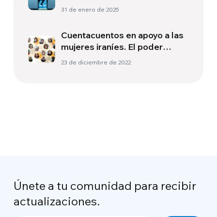
la serie de televisión
31 de enero de 2025
“Severance”
Cuentacuentos en apoyo a las
mujeres iraníes. El poder
salvador de la palabra
23 de diciembre de 2022
Únete a tu comunidad para recibir
actualizaciones.