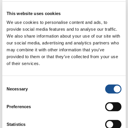
100% online.
This website uses cookies
We use cookies to personalise content and ads, to
provide social media features and to analyse our traffic.
We also share information about your use of our site with
our social media, advertising and analytics partners who
may combine it with other information that you’ve
provided to them or that they’ve collected from your use
Related News
of their services.
Consent
La Odisea, de Christopher
Necessary
Selection
Nolan: Ulises y la necesidad
de un nuevo amanecer
5 de agosto de 2026
Preferences
Tres historias de ecología,
deporte y salud en
Statistics