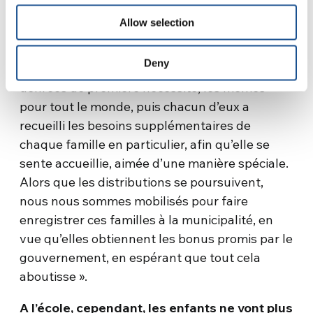
agissons depuis chez nous comme«
Allow selection
navigateurs », par téléphone, envers les
volontaires de Caritas, pour leur expliquer les
Deny
différentes situations: ils ont apporté des
denrées de première nécessité, les mêmes
pour tout le monde, puis chacun d’eux a
recueilli les besoins supplémentaires de
chaque famille en particulier, afin qu’elle se
sente accueillie, aimée d’une manière spéciale.
Alors que les distributions se poursuivent,
nous nous sommes mobilisés pour faire
enregistrer ces familles à la municipalité, en
vue qu’elles obtiennent les bonus promis par le
gouvernement, en espérant que tout cela
aboutisse ».
A l’école, cependant, les enfants ne vont plus