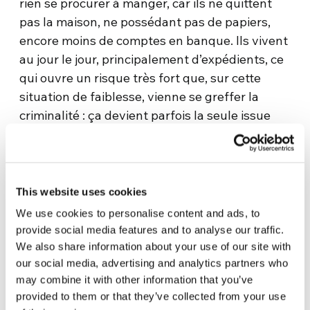
rien se procurer à manger, car ils ne quittent
pas la maison, ne possédant pas de papiers,
encore moins de comptes en banque. Ils vivent
au jour le jour, principalement d’expédients, ce
qui ouvre un risque très fort que, sur cette
situation de faiblesse, vienne se greffer la
criminalité : ça devient parfois la seule issue
pour manger ».
C’est alors que, vous, vous êtes entrés en
jeu…
This website uses cookies
« Je ne pouvais pas dormir la nuit en pensant à
We use cookies to personalise content and ads, to
provide social media features and to analyse our traffic.
tout cela et, à un moment donné, l’idée m’est
We also share information about your use of our site with
venue : nous, nous ne pouvons pas quitter la
our social media, advertising and analytics partners who
maison, c’est vrai, mais il existe des
may combine it with other information that you’ve
associations comme Caritas qui peuvent s’en
provided to them or that they’ve collected from your use
occuper. Si nous faisions une bonification en