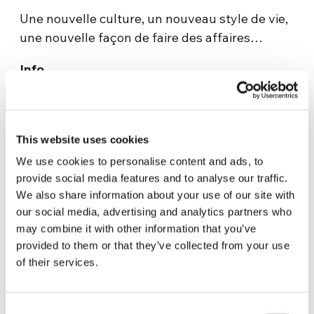
Une nouvelle culture, un nouveau style de vie,
une nouvelle façon de faire des affaires…
Info
Aedec. Asociación de Empresas adheridas a la
Economía de Comunión de Argentina.
This website uses cookies
Contact
We use cookies to personalise content and ads, to
provide social media features and to analyse our traffic.
secretaria@aedec.org.ar
We also share information about your use of our site with
our social media, advertising and analytics partners who
Nouvelles connexes
may combine it with other information that you’ve
La cassa del cielo si apre
provided to them or that they’ve collected from your use
of their services.
Consent