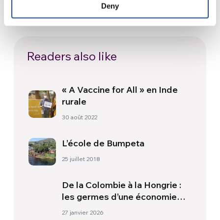
17 juillet 2026
Deny
Readers also like
« A Vaccine for All » en Inde
rurale
30 août 2022
L’école de Bumpeta
25 juillet 2018
De la Colombie à la Hongrie :
les germes d’une économie
humaine façonnent une
27 janvier 2026