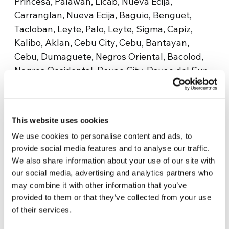
Princesa, Palawan, Licab, Nueva Ecija,
Carranglan, Nueva Ecija, Baguio, Benguet,
Tacloban, Leyte, Palo, Leyte, Sigma, Capiz,
Kalibo, Aklan, Cebu City, Cebu, Bantayan,
Cebu, Dumaguete, Negros Oriental, Bacolod,
Negros Occidental, Davao City, Davao del Sur.
Website
https://www.thenochebuenaproject.org/
This website uses cookies
We use cookies to personalise content and ads, to
Related news
provide social media features and to analyse our traffic.
We also share information about your use of our site with
“Pills” of hope: the silent transmission #3
our social media, advertising and analytics partners who
The Noche Buena Project: il Natale più lungo
may combine it with other information that you’ve
Paano na ang pasko nila? (Come sarà il loro
provided to them or that they’ve collected from your use
Natale?)
of their services.