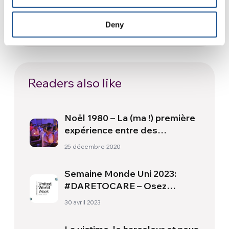
du monde : culture, identité et
politique hors du terrain
Deny
17 juillet 2026
Readers also like
Noël 1980 – La (ma !) première
expérience entre des
personnes de différentes
25 décembre 2020
religions
Semaine Monde Uni 2023:
#DARETOCARE – Osez
prendre soin des personnes et
30 avril 2023
de la planète