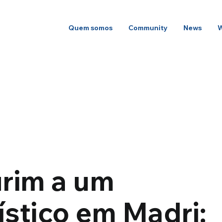
Quem somos
Community
News
urim a um
tístico em Madri: