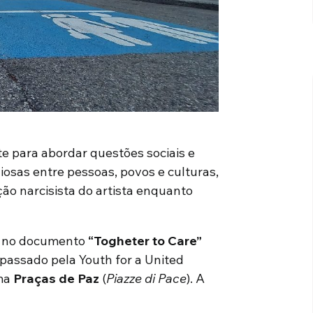
te para abordar questões sociais e
osas entre pessoas, povos e culturas,
o narcisista do artista enquanto
s no documento
“Togheter to Care”
passado pela Youth for a United
ama
Praças de Paz
(
Piazze di Pace
). A