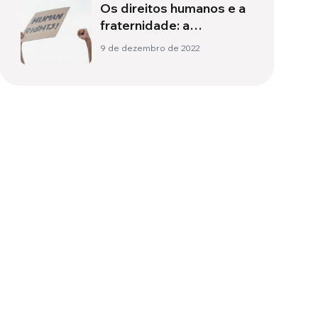
Os direitos humanos e a
fraternidade: a
actualidade de um
9 de dezembro de 2022
compromisso