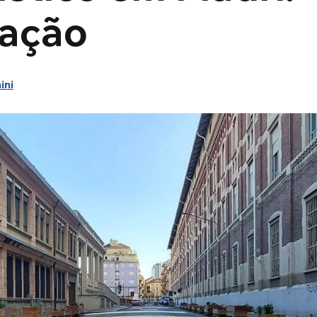
 ação
ini