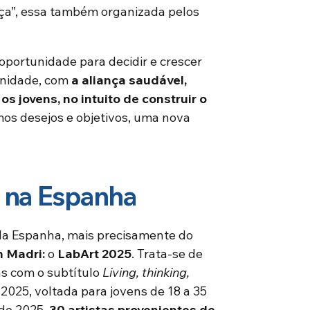
aça”, essa também organizada pelos
portunidade para decidir e crescer
 unidade, com
a aliança saudável,
os jovens, no intuito de construir o
smos desejos e objetivos, uma nova
, na Espanha
da Espanha, mais precisamente do
m Madri:
o
LabArt 2025
. Trata-se de
as com o subtítulo
Living, thinking,
 2025, voltada para jovens de 18 a 35
 de 2025,
30 artistas provenientes de