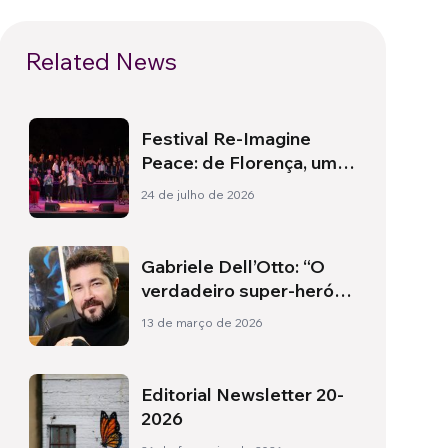
Related News
Festival Re-Imagine
Peace: de Florença, um
hino à paz
24 de julho de 2026
Gabriele Dell’Otto: “O
verdadeiro super-herói é
aquele que consegue
13 de março de 2026
vivenciar o extraordinário
no trivial”
Editorial Newsletter 20-
2026