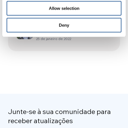
30 de agosto de 2022
Allow selection
“Sobrevivi ao Holocausto
Deny
graças à esperança e aos
sonhos”
25 de janeiro de 2022
Junte-se à sua comunidade para
receber atualizações