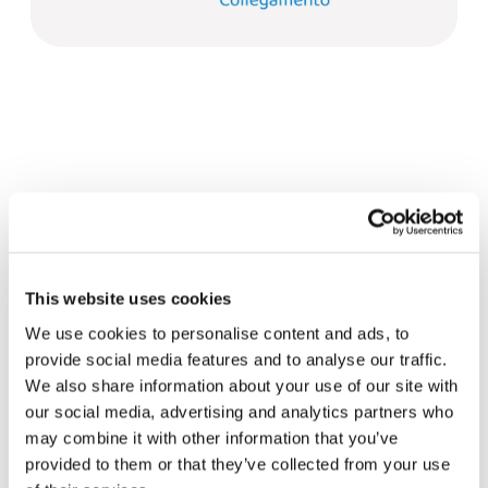
Related News
This website uses cookies
Da América do Sul, três
We use cookies to personalise content and ads, to
histórias de ecologia, esporte
provide social media features and to analyse our traffic.
e saúde
We also share information about your use of our site with
30 de julho de 2026
our social media, advertising and analytics partners who
may combine it with other information that you’ve
Festival Re-Imagine Peace: de
provided to them or that they’ve collected from your use
Florença, um hino à paz