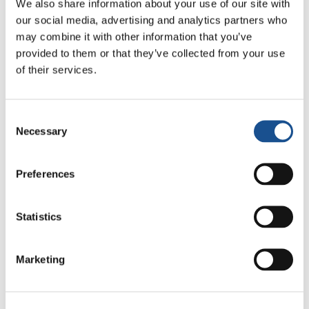
We also share information about your use of our site with
As mulheres e os homens da Economia de
our social media, advertising and analytics partners who
may combine it with other information that you’ve
Francesco
provided to them or that they’ve collected from your use
#AfghanWomenExist
of their services.
#TogheterWeStand
#AfghanistanIsCalling
Consent
Necessary
Selection
Design
: Cristian Camargo, giovane EoF
argentino @crisdibujante92
Preferences
Statistics
Marketing
Related News