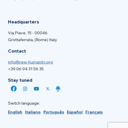
Headquarters
Via Piave, 15 - 00046
Grottaferrata, (Rome) Italy
Contact
info@new-humanity.org
+39 06 94 31 56 35
Stay tuned
Switch language:
English
Italiano
Português
Español
Français