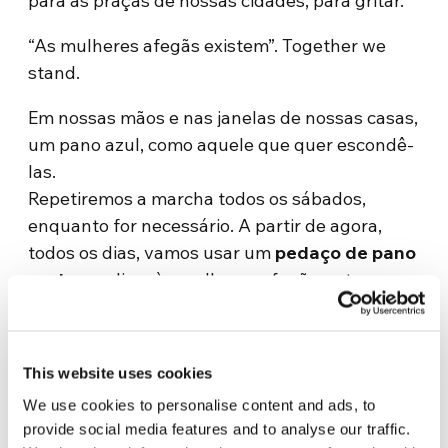
para as praças de nossas cidades, para gritar.
“As mulheres afegãs existem”. Together we
stand.
Em nossas mãos e nas janelas de nossas casas,
um pano azul, como aquele que quer escondê-
las.
Repetiremos a marcha todos os sábados,
enquanto for necessário. A partir de agora,
todos os dias, vamos usar um
pedaço de pano
azul
para dizer às mulheres afegãs: estamos
com vocês, vemos vocês, ouvimos vocês.
Juntos, vamos dar visibilidade a estas ações,
This website uses cookies
vamos dar uma voz àqueles que alguns
gostariam de silenciar. Marque-nos em sua
We use cookies to personalise content and ads, to
provide social media features and to analyse our traffic.
foto ou vídeo.