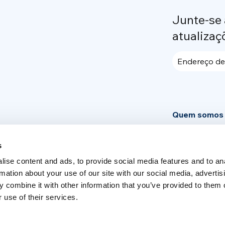
Junte-se
atualizaç
Endereço de
Quem somos
Community
s
News
ise content and ads, to provide social media features and to an
Área de impr
rmation about your use of our site with our social media, advertis
 combine it with other information that you’ve provided to them o
 use of their services.
Switch language
English
Italia