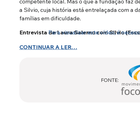
competente local. Mas o que a fundação faz 
a Silvio, cuja história está entrelaçada com a 
famílias em dificuldade.
Entrevista de Laura Salerno com Silvio (Esc
Para visualizar este vídeo, é necess
CONTINUAR A LER…
FONTE: