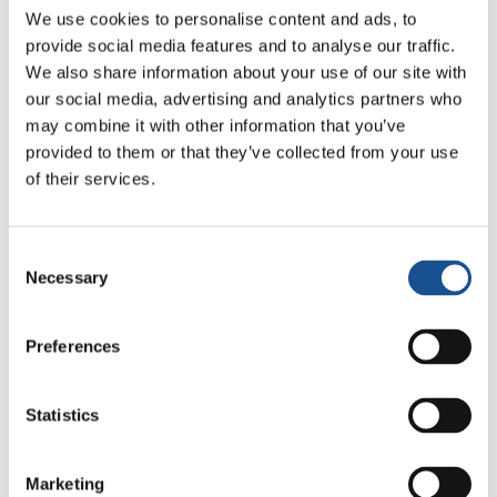
De hecho, están yendo adelante ideas y
We use cookies to personalise content and ads, to
experiencias para una gobernanza
provide social media features and to analyse our traffic.
colaborativa, que descansa en la
We also share information about your use of our site with
corresponsabilidad de todos: en las
our social media, advertising and analytics partners who
instituciones y en los lugares vitales de la
may combine it with other information that you’ve
provided to them or that they’ve collected from your use
sociedad. En las que el liderazgo no es el de el
of their services.
patrón, sino la capacidad de toda la ciudad de
una visión y de una acción común.
Consent
#DareToCare tiene exactamente este
Necessary
Selection
significado: cuidar de nuestras comunidades
política y colectivamente -es decir para todos
Preferences
los aspectos y con la contribución de todos- de
Para ver este vídeo, es necesario habilitar
nuestras comunidades. Es la Co-Gobernanza.
todas las cookies
Statistics
Marketing