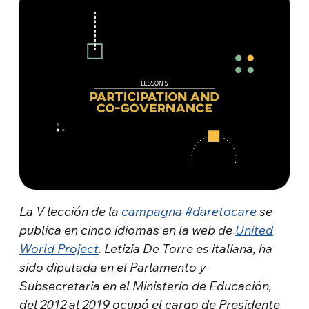
La V lección de la
campagna #daretocare
se
publica
en cinco idiomas en la web de
United
World Project
.
Letizia De Torre es italiana, ha
sido diputada en el Parlamento y
Subsecretaria en el Ministerio de Educación,
del 2012 al 2019 ocupó el cargo de Presidente