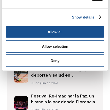
Show details
Related News
Allow all
La Odisea, de Christopher
Allow selection
Nolan: Ulises y la necesidad
de un nuevo amanecer
5 de agosto de 2026
Deny
Tres historias de ecología,
deporte y salud en
Sudamérica
30 de julio de 2026
Festival Re-Imaginar la Paz, un
himno a la paz desde Florencia
24 de julio de 2026