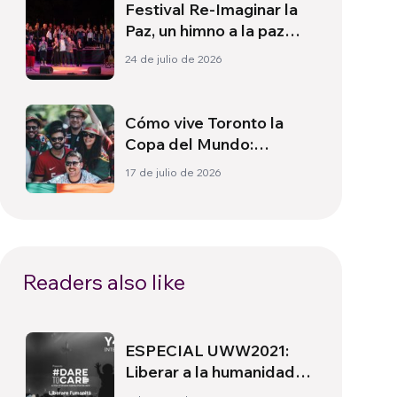
Festival Re-Imaginar la
Paz, un himno a la paz
desde Florencia
24 de julio de 2026
Cómo vive Toronto la
Copa del Mundo:
Cultura, identidad y
17 de julio de 2026
política más allá del
terreno de juego
Readers also like
ESPECIAL UWW2021:
Liberar a la humanidad
de su autodestrucción